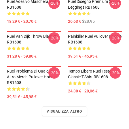
Ruel Adesivo Maschera Piatto
Ruel Disegno Premium Scoop
-20%
-20%
RB1608
Leggings RB1608
18,29 € - 20,70 €
26,63 €
$28.95
Ruel Van Dijk Throw Blanket
Painkiller Ruel Pullover Hoodie
-20%
-20%
RB1608
RB1608
31,28 € - 59,80 €
39,51 € - 45,95 €
Ruel Problema Di Qualcun
Tempo Libero Ruel Testo
-20%
-20%
Altro Merch Pullover Hoodie
Classic T-Shirt RB1608
RB1608
24,38 € - 28,06 €
39,51 € - 45,95 €
VISUALIZZA ALTRO