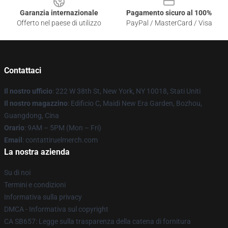
Garanzia internazionale
Pagamento sicuro al 100%
Offerto nel paese di utilizzo
PayPal / MasterCard / Visa
Contattaci
Il nostro ufficio
: 222 W 38th St, New York, NY 10018, Stati Uniti
Il nostro magazzino
: Edificio C, Maidi New Era Garden, Bozhou,
Guangdong, Cina
Orario
: 9AM – 5PM (Mon – Fri)
Email
: contattiruelmerch.com
La nostra azienda
Su di noi
Termini e condizioni
Informativa sulla privacy
DMCA - Informativa sul copyright
CA SB657: Legge sulla trasparenza della catena di fornitura