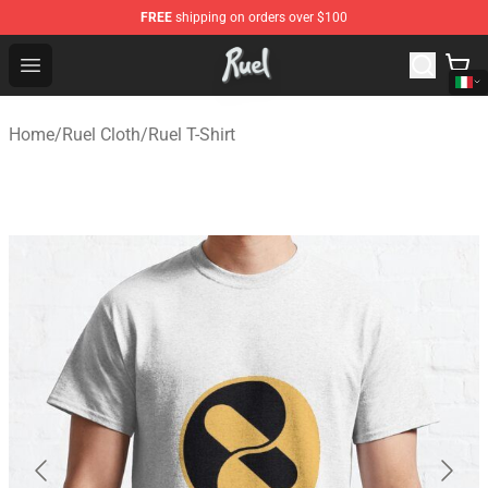
FREE
shipping on orders over $100
Ruel Store - Official Ruel Merchandise Shop
Open menu
Home
/
Ruel Cloth
/
Ruel T-Shirt