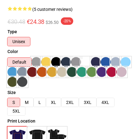
(5 customer reviews)
€30.48
€24.38
-20%
$26.50
Type
Unisex
Color
Default
Size
S
M
L
XL
2XL
3XL
4XL
5XL
Print Location