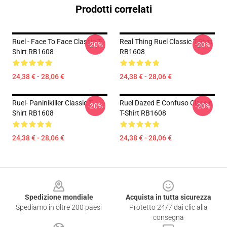
Prodotti correlati
Ruel - Face To Face Classic T-
Real Thing Ruel Classic T-Shirt
-20%
-20%
Shirt RB1608
RB1608
24,38 € - 28,06 €
24,38 € - 28,06 €
Ruel- Paninikiller Classic T-
Ruel Dazed E Confuso Classic
-20%
-20%
Shirt RB1608
T-Shirt RB1608
24,38 € - 28,06 €
24,38 € - 28,06 €
Footer
Spedizione mondiale
Acquista in tutta sicurezza
Spediamo in oltre 200 paesi
Protetto 24/7 dai clic alla
consegna