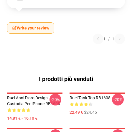
Write your review
1
/
1
I prodotti più venduti
Ruel Anni D'oro Design
Ruel Tank Top RB1608
-20%
-20%
Custodia Per IPhone RB1608
22,49 €
$24.45
14,81 € - 16,10 €