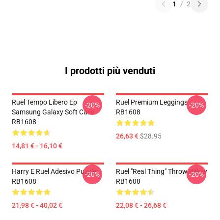
1
/
2
I prodotti più venduti
Ruel Tempo Libero Ep
Ruel Premium Leggings
-20%
-20%
Samsung Galaxy Soft Case
RB1608
RB1608
26,63 €
$28.95
14,81 € - 16,10 €
Harry E Ruel Adesivo Puzzle
Ruel "Real Thing" Throw Pillow
-20%
-20%
RB1608
RB1608
21,98 € - 40,02 €
22,08 € - 26,68 €