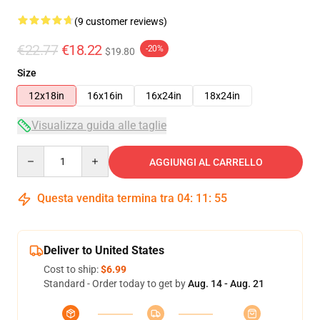
(9 customer reviews)
€22.77
€18.22
-20%
$19.80
Size
12x18in
16x16in
16x24in
18x24in
Visualizza guida alle taglie
Quantity
AGGIUNGI AL CARRELLO
Questa vendita termina tra
04
:
11
:
54
Deliver to United States
Cost to ship:
$6.99
Standard - Order today to get by
Aug. 14 - Aug. 21