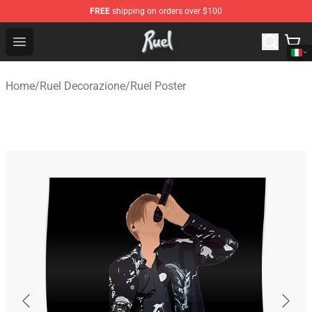
FREE
shipping on orders over $100
Ruel Store - Official Ruel Merchandise Shop
Open menu
Home
/
Ruel Decorazione
/
Ruel Poster