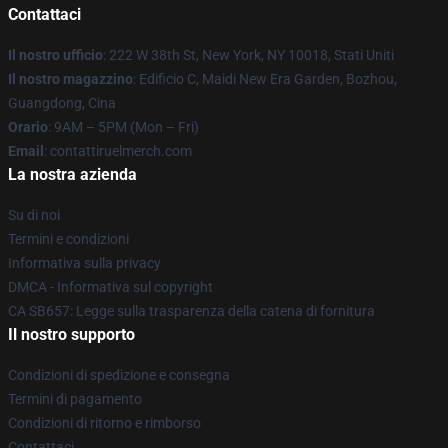
Contattaci
Il nostro ufficio
: 222 W 38th St, New York, NY 10018, Stati Uniti
Il nostro magazzino
: Edificio C, Maidi New Era Garden, Bozhou,
Guangdong, Cina
Orario
: 9AM – 5PM (Mon – Fri)
Email
: contattiruelmerch.com
La nostra azienda
Su di noi
Termini e condizioni
Informativa sulla privacy
DMCA - Informativa sul copyright
CA SB657: Legge sulla trasparenza della catena di fornitura
Il nostro supporto
Condizioni di spedizione e consegna
Termini di pagamento
Condizioni di ritorno e rimborso
Contattaci