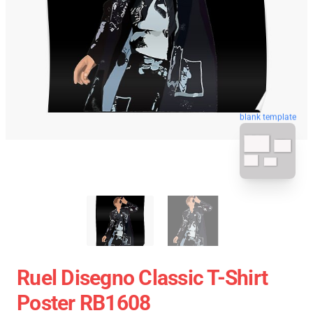
blank template
Ruel Disegno Classic T-Shirt
Poster RB1608