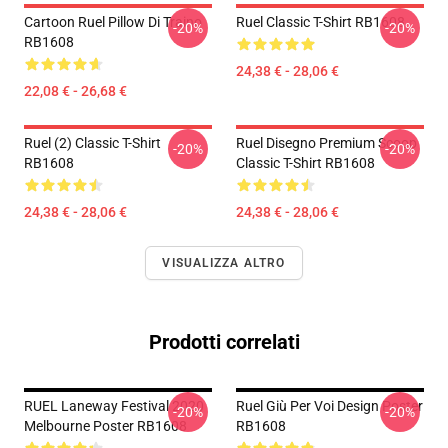
Cartoon Ruel Pillow Di Traino
Ruel Classic T-Shirt RB1608
-20%
-20%
RB1608
24,38 € - 28,06 €
22,08 € - 26,68 €
Ruel (2) Classic T-Shirt
Ruel Disegno Premium Scoop
-20%
-20%
RB1608
Classic T-Shirt RB1608
24,38 € - 28,06 €
24,38 € - 28,06 €
VISUALIZZA ALTRO
Prodotti correlati
RUEL Laneway Festival 2020
Ruel Giù Per Voi Design Poster
-20%
-20%
Melbourne Poster RB1608
RB1608