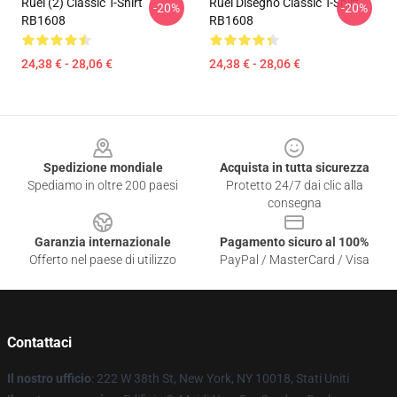
Ruel (2) Classic T-Shirt
Ruel Disegno Classic T-Shirt
-20%
-20%
RB1608
RB1608
24,38 € - 28,06 €
24,38 € - 28,06 €
Footer
Spedizione mondiale
Acquista in tutta sicurezza
Spediamo in oltre 200 paesi
Protetto 24/7 dai clic alla
consegna
Garanzia internazionale
Pagamento sicuro al 100%
Offerto nel paese di utilizzo
PayPal / MasterCard / Visa
Contattaci
Il nostro ufficio
: 222 W 38th St, New York, NY 10018, Stati Uniti