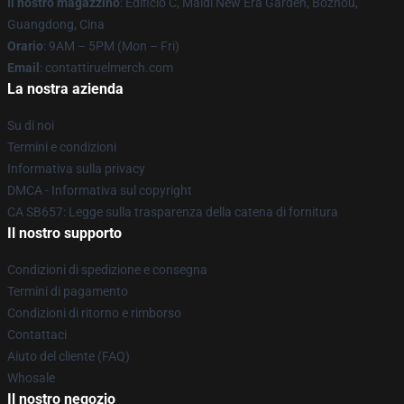
Il nostro magazzino
: Edificio C, Maidi New Era Garden, Bozhou,
Guangdong, Cina
Orario
: 9AM – 5PM (Mon – Fri)
Email
: contattiruelmerch.com
La nostra azienda
Su di noi
Termini e condizioni
Informativa sulla privacy
DMCA - Informativa sul copyright
CA SB657: Legge sulla trasparenza della catena di fornitura
Il nostro supporto
Condizioni di spedizione e consegna
Termini di pagamento
Condizioni di ritorno e rimborso
Contattaci
Aiuto del cliente (FAQ)
Whosale
Il nostro negozio