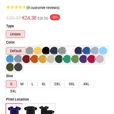
(9 customer reviews)
€30.48
€24.38
-20%
$26.50
Type
Unisex
Color
Default
Size
S
M
L
XL
2XL
3XL
4XL
5XL
Print Location