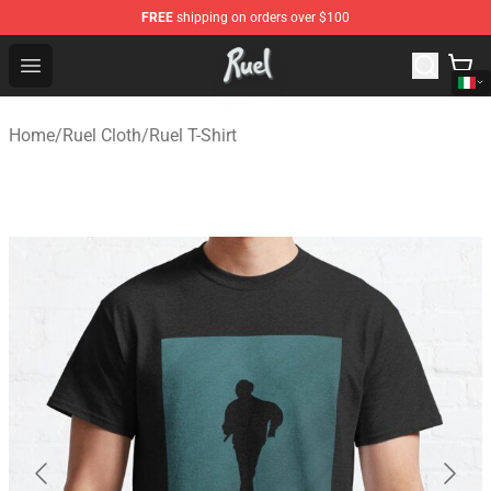
FREE
shipping on orders over $100
Ruel Store - Official Ruel Merchandise Shop
Open menu
Home
/
Ruel Cloth
/
Ruel T-Shirt