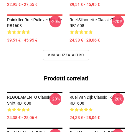
22,95 € - 27,55 €
39,51 € - 45,95 €
Painkiller Ruel Pullover Hoodie
Ruel Silhouette Classic T-Shirt
-20%
-20%
RB1608
RB1608
39,51 € - 45,95 €
24,38 € - 28,06 €
VISUALIZZA ALTRO
Prodotti correlati
REGOLAMENTO Classic T-
Ruel Van Dijk Classic T-Shirt
-20%
-20%
Shirt RB1608
RB1608
24,38 € - 28,06 €
24,38 € - 28,06 €