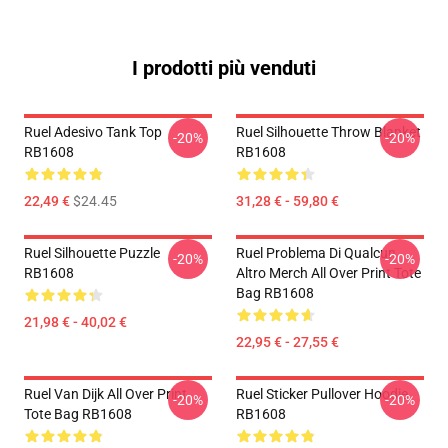
I prodotti più venduti
Ruel Adesivo Tank Top
Ruel Silhouette Throw Blanket
-20%
-20%
RB1608
RB1608
22,49 €
$24.45
31,28 € - 59,80 €
Ruel Silhouette Puzzle
Ruel Problema Di Qualcun
-20%
-20%
RB1608
Altro Merch All Over Print Tote
Bag RB1608
21,98 € - 40,02 €
22,95 € - 27,55 €
Ruel Van Dijk All Over Print
Ruel Sticker Pullover Hoodie
-20%
-20%
Tote Bag RB1608
RB1608