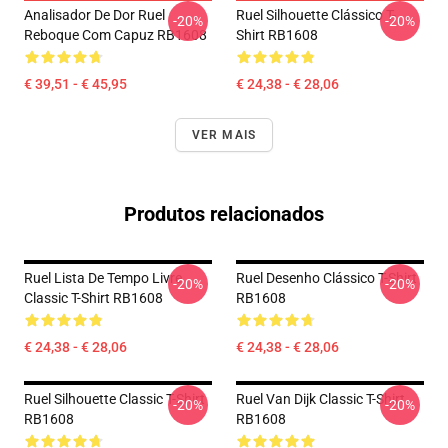
Analisador De Dor Ruel
Ruel Silhouette Clássico T-
-20%
-20%
Reboque Com Capuz RB1608
Shirt RB1608
€ 39,51 - € 45,95
€ 24,38 - € 28,06
VER MAIS
Produtos relacionados
Ruel Lista De Tempo Livre
Ruel Desenho Clássico T-Shirt
-20%
-20%
Classic T-Shirt RB1608
RB1608
€ 24,38 - € 28,06
€ 24,38 - € 28,06
Ruel Silhouette Classic T-Shirt
Ruel Van Dijk Classic T-Shirt
-20%
-20%
RB1608
RB1608