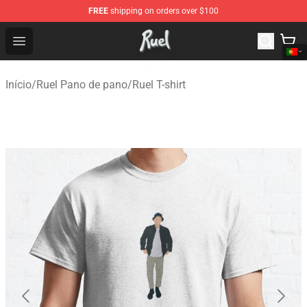
FREE
shipping on orders over $100
Ruel Store - Official Ruel Merchandise Shop
Open menu
Início
/
Ruel Pano de pano
/
Ruel T-shirt