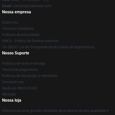
Email
: contato@ruelmech.com
Nossa empresa
Sobre nós
Termos e Condições
Políticas de privacidade
DMCA - Política de Direitos Autorais
CA SB657: Lei de Transparência de Cadeia de Suprimentos
Nosso Suporte
Políticas de envio e entrega
Termos de pagamento
Políticas de devolução e reembolso
Contacte-nos
Ajuda ao cliente (FAQ)
Whosale
Nossa loja
Oferecemos uma grande variedade de produtos de alta qualidade e