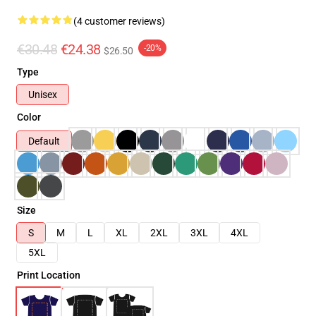
(4 customer reviews)
€30.48
€24.38
-20%
$26.50
Type
Unisex
Color
Default
Size
S
M
L
XL
2XL
3XL
4XL
5XL
Print Location