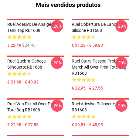
Mais vendidos produtos
Ruel Adesivo De Analgésico
Ruel Cobertura De Lança De
-20%
-20%
Tank Top RB1608
Silicone RB1608
€ 22,49
$24.45
€ 31,28 - € 59,80
Ruel Quebra-Cabeça
Ruel Outra Pessoa Problema
-20%
-20%
Silhouette RB1608
Merch All Over Print Tote Bag
RB1608
€ 21,98 - € 40,02
€ 22,95 - € 27,55
Ruel Van Dijk All Over Print
Ruel Adesivo Pullover Hoodie
-20%
-20%
Tote Bag RB1608
RB1608
€ 22,95 - € 27,55
€ 39,51 - € 45,95