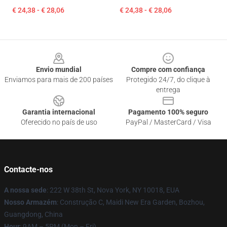
€ 24,38 - € 28,06
€ 24,38 - € 28,06
Footer
Envio mundial
Compre com confiança
Enviamos para mais de 200 países
Protegido 24/7, do clique à
entrega
Garantia internacional
Pagamento 100% seguro
Oferecido no país de uso
PayPal / MasterCard / Visa
Contacte-nos
A nossa sede
: 222 W 38th St, Nova York, NY 10018, EUA
Nosso Armazém
: Construção C, Maidi New Era Garden, Bozhou,
Guangdong, China
Hour
: 9AM – 5PM (Mon – Fri)