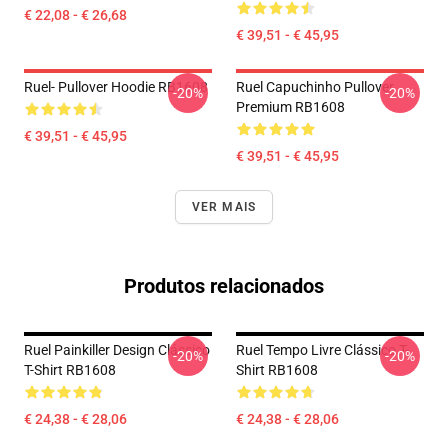
€ 22,08 - € 26,68
€ 39,51 - € 45,95
Ruel- Pullover Hoodie RB1608
Ruel Capuchinho Pullover
-20%
-20%
Premium RB1608
€ 39,51 - € 45,95
€ 39,51 - € 45,95
VER MAIS
Produtos relacionados
Ruel Painkiller Design Clássico
Ruel Tempo Livre Clássico T-
-20%
-20%
T-Shirt RB1608
Shirt RB1608
€ 24,38 - € 28,06
€ 24,38 - € 28,06