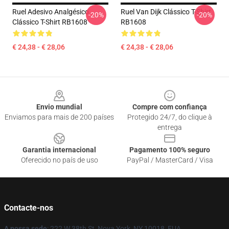
Ruel Adesivo Analgésico
Ruel Van Dijk Clássico T-Shirt
-20%
-20%
Clássico T-Shirt RB1608
RB1608
€ 24,38 - € 28,06
€ 24,38 - € 28,06
Footer
Envio mundial
Compre com confiança
Enviamos para mais de 200 países
Protegido 24/7, do clique à
entrega
Garantia internacional
Pagamento 100% seguro
Oferecido no país de uso
PayPal / MasterCard / Visa
Contacte-nos
A nossa sede
: 222 W 38th St, Nova York, NY 10018, EUA