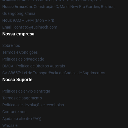
Nosso Armazém
: Construção C, Maidi New Era Garden, Bozhou,
Guangdong, China
Hour
: 9AM – 5PM (Mon – Fri)
Email
: contato@ruelmech.com
Nossa empresa
Sobre nós
Termos e Condições
Políticas de privacidade
DMCA - Política de Direitos Autorais
CA SB657: Lei de Transparência de Cadeia de Suprimentos
Nosso Suporte
Políticas de envio e entrega
Termos de pagamento
Políticas de devolução e reembolso
Contacte-nos
Ajuda ao cliente (FAQ)
Whosale