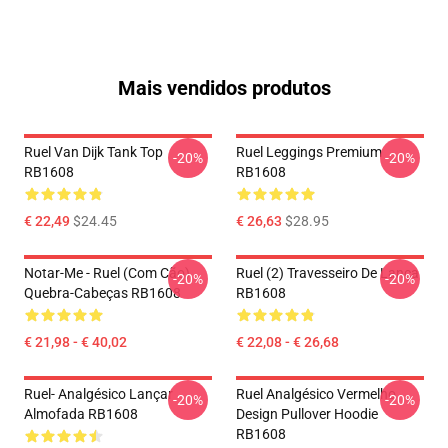
Mais vendidos produtos
Ruel Van Dijk Tank Top
Ruel Leggings Premium
-20%
-20%
RB1608
RB1608
€ 22,49
$24.45
€ 26,63
$28.95
Notar-Me - Ruel (com Cão)
Ruel (2) Travesseiro De Lança
-20%
-20%
Quebra-Cabeças RB1608
RB1608
€ 21,98 - € 40,02
€ 22,08 - € 26,68
Ruel- Analgésico Lançar
Ruel Analgésico Vermelho
-20%
-20%
Almofada RB1608
Design Pullover Hoodie
RB1608