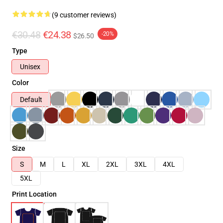
(9 customer reviews)
€30.48
€24.38
-20%
$26.50
Type
Unisex
Color
Default
Size
S
M
L
XL
2XL
3XL
4XL
5XL
Print Location