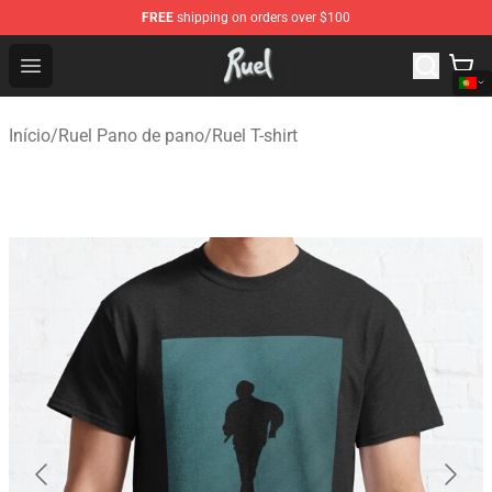
FREE
shipping on orders over $100
Ruel Store - Official Ruel Merchandise Shop
Open menu
Início
/
Ruel Pano de pano
/
Ruel T-shirt