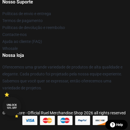
Nosso Suporte
Políticas de envio e entrega
Termos de pagamento
Políticas de devolução e reembolso
Contacte-nos
Ajuda ao cliente (FAQ)
Whosale
Nossa loja
Oferecemos uma grande variedade de produtos de alta qualidade e
elegante. Cada produto foi projetado pela nossa equipe experiente.
Sabemos que você quer se expressar, então oferecemos uma
variedade de projetos.
UNLOCK
10% OFF
© Ruel Store - Official Ruel Merchandise Shop 2026 all rights reserved
Help