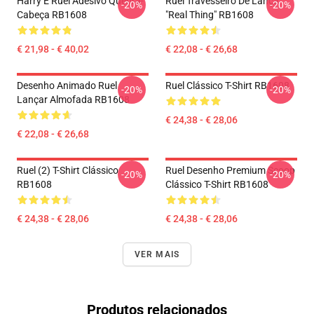
Harry E Ruel Adesivo Quebra-
Ruel Travesseiro De Lança
-20%
-20%
Cabeça RB1608
"Real Thing" RB1608
€ 21,98 - € 40,02
€ 22,08 - € 26,68
Desenho Animado Ruel
Ruel Clássico T-Shirt RB1608
-20%
-20%
Lançar Almofada RB1608
€ 24,38 - € 28,06
€ 22,08 - € 26,68
Ruel (2) T-Shirt Clássico
Ruel Desenho Premium Scoop
-20%
-20%
RB1608
Clássico T-Shirt RB1608
€ 24,38 - € 28,06
€ 24,38 - € 28,06
VER MAIS
Produtos relacionados