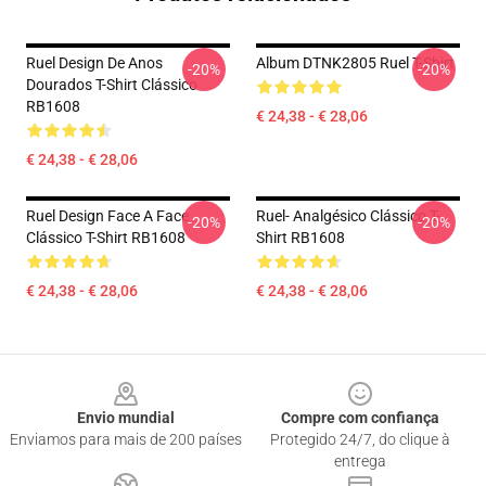
Ruel Design De Anos
Album DTNK2805 Ruel T-Shirt
-20%
-20%
Dourados T-Shirt Clássico
RB1608
€ 24,38 - € 28,06
€ 24,38 - € 28,06
Ruel Design Face A Face
Ruel- Analgésico Clássico T-
-20%
-20%
Clássico T-Shirt RB1608
Shirt RB1608
€ 24,38 - € 28,06
€ 24,38 - € 28,06
Footer
Envio mundial
Compre com confiança
Enviamos para mais de 200 países
Protegido 24/7, do clique à
entrega