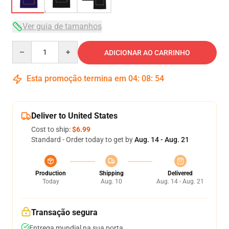
Ver guia de tamanhos
Quantity
ADICIONAR AO CARRINHO
Esta promoção termina em
04
:
08
:
53
Deliver to United States
Cost to ship:
$6.99
Standard - Order today to get by
Aug. 14 - Aug. 21
Production
Shipping
Delivered
Today
Aug. 10
Aug. 14 - Aug. 21
Transação segura
Entrega mundial na sua porta