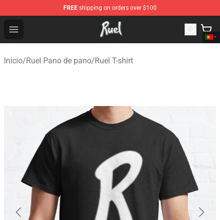
FREE
shipping on orders over $100
Ruel Store - Official Ruel Merchandise Shop
Open menu
Início
/
Ruel Pano de pano
/
Ruel T-shirt