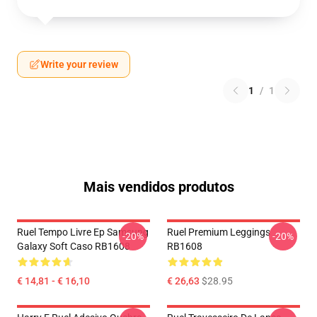
Write your review
1
/
1
Mais vendidos produtos
Ruel Tempo Livre Ep Samsung
Ruel Premium Leggings
-20%
-20%
Galaxy Soft Caso RB1608
RB1608
€ 14,81 - € 16,10
€ 26,63
$28.95