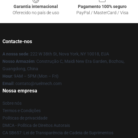
Garantia internacional
Pagamento 100% seguro
Oferecido no país de uso
PayPal / MasterCard / Visa
Contacte-nos
A nossa sede
: 222 W 38th St, Nova York, NY 10018, EUA
Nosso Armazém
: Construção C, Maidi New Era Garden, Bozhou,
Guangdong, China
Hour
: 9AM – 5PM (Mon – Fri)
Email
: contato@ruelmech.com
Nossa empresa
Sobre nós
Termos e Condições
Políticas de privacidade
DMCA - Política de Direitos Autorais
CA SB657: Lei de Transparência de Cadeia de Suprimentos