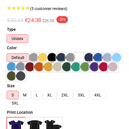
(5 customer reviews)
€30.48
€24.38
-20%
$26.50
Type
Unisex
Color
Default
Size
S
M
L
XL
2XL
3XL
4XL
5XL
Print Location