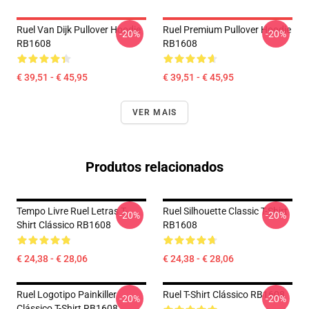
Ruel Van Dijk Pullover Hoodie
Ruel Premium Pullover Hoodie
-20%
-20%
RB1608
RB1608
€ 39,51 - € 45,95
€ 39,51 - € 45,95
VER MAIS
Produtos relacionados
Tempo Livre Ruel Letras T-
Ruel Silhouette Classic T-Shirt
-20%
-20%
Shirt Clássico RB1608
RB1608
€ 24,38 - € 28,06
€ 24,38 - € 28,06
Ruel Logotipo Painkiller
Ruel T-Shirt Clássico RB1608
-20%
-20%
Clássico T-Shirt RB1608