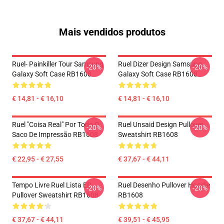
Mais vendidos produtos
Ruel- Painkiller Tour Samsung
Ruel Dizer Design Samsung
-20%
-20%
Galaxy Soft Case RB1608
Galaxy Soft Case RB1608
€ 14,81 - € 16,10
€ 14,81 - € 16,10
Ruel "Coisa Real" Por Todo O
Ruel Unsaid Design Pullover
-20%
-20%
Saco De Impressão RB1608
Sweatshirt RB1608
€ 22,95 - € 27,55
€ 37,67 - € 44,11
Tempo Livre Ruel Lista EP
Ruel Desenho Pullover Hoodie
-20%
-20%
Pullover Sweatshirt RB1608
RB1608
€ 37,67 - € 44,11
€ 39,51 - € 45,95