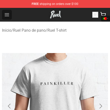
FREE
shipping on orders over $100
Ruel Store - Official Ruel Merchandise Shop
Open menu
Início
/
Ruel Pano de pano
/
Ruel T-shirt