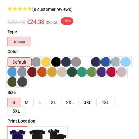
(8 customer reviews)
€30.48
€24.38
-20%
$26.50
Type
Unisex
Color
Default
Size
S
M
L
XL
2XL
3XL
4XL
5XL
Print Location