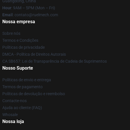
Guangdong, China
Hour
: 9AM – 5PM (Mon – Fri)
Email
: contato@ruelmech.com
Nossa empresa
Sobre nós
Termos e Condições
Políticas de privacidade
DMCA - Política de Direitos Autorais
CA SB657: Lei de Transparência de Cadeia de Suprimentos
Nosso Suporte
Políticas de envio e entrega
Termos de pagamento
Políticas de devolução e reembolso
Contacte-nos
Ajuda ao cliente (FAQ)
Whosale
Nossa loja