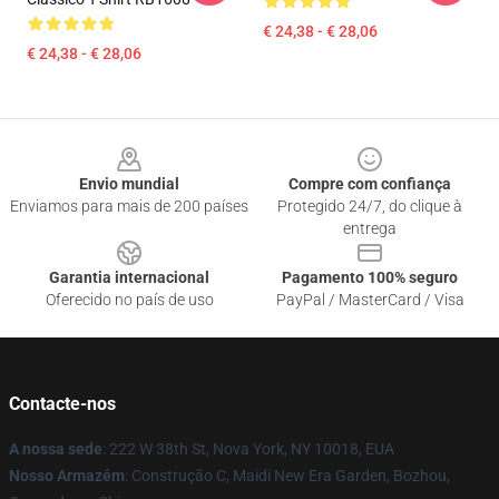
€ 24,38 - € 28,06
€ 24,38 - € 28,06
Footer
Envio mundial
Compre com confiança
Enviamos para mais de 200 países
Protegido 24/7, do clique à
entrega
Garantia internacional
Pagamento 100% seguro
Oferecido no país de uso
PayPal / MasterCard / Visa
Contacte-nos
A nossa sede
: 222 W 38th St, Nova York, NY 10018, EUA
Nosso Armazém
: Construção C, Maidi New Era Garden, Bozhou,