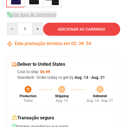
Ver guia de tamanhos
Quantity
ADICIONAR AO CARRINHO
Esta promoção termina em
02
:
34
:
53
Deliver to United States
Cost to ship:
$6.99
Standard - Order today to get by
Aug. 14 - Aug. 21
Production
Shipping
Delivered
Today
Aug. 10
Aug. 14 - Aug. 21
Transação segura
Entrega mundial na sua porta