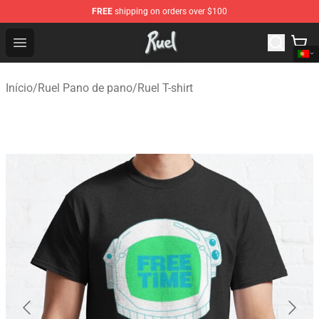
FREE
shipping on orders over $100
Ruel Store - Official Ruel Merchandise Shop
Open menu
Início
/
Ruel Pano de pano
/
Ruel T-shirt