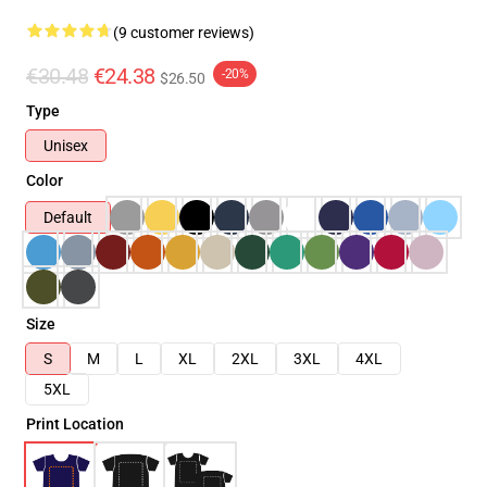
(9 customer reviews)
€30.48
€24.38
-20%
$26.50
Type
Unisex
Color
Default
Size
S
M
L
XL
2XL
3XL
4XL
5XL
Print Location