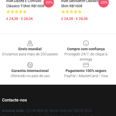
Ruel Dazed E Confuso
Ruel Silhouette Clássico T-
-20%
-20%
Clássico T-Shirt RB1608
Shirt RB1608
€ 24,38 - € 28,06
€ 24,38 - € 28,06
Footer
Envio mundial
Compre com confiança
Enviamos para mais de 200 países
Protegido 24/7, do clique à
entrega
Garantia internacional
Pagamento 100% seguro
Oferecido no país de uso
PayPal / MasterCard / Visa
Contacte-nos
A nossa sede
: 222 W 38th St, Nova York, NY 10018, EUA