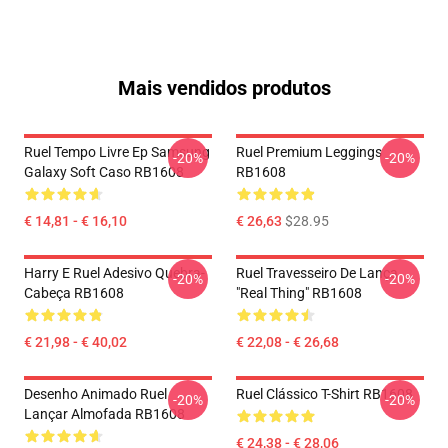
Mais vendidos produtos
Ruel Tempo Livre Ep Samsung
Ruel Premium Leggings
-20%
-20%
Galaxy Soft Caso RB1608
RB1608
€ 14,81 - € 16,10
€ 26,63
$28.95
Harry E Ruel Adesivo Quebra-
Ruel Travesseiro De Lança
-20%
-20%
Cabeça RB1608
"Real Thing" RB1608
€ 21,98 - € 40,02
€ 22,08 - € 26,68
Desenho Animado Ruel
Ruel Clássico T-Shirt RB1608
-20%
-20%
Lançar Almofada RB1608
€ 24,38 - € 28,06