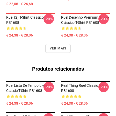
€ 22,08 - € 26,68
Ruel (2) T-Shirt Clássico
Ruel Desenho Premium Scoop
-20%
-20%
RB1608
Clássico T-Shirt RB1608
€ 24,38 - € 28,06
€ 24,38 - € 28,06
VER MAIS
Produtos relacionados
Ruel Lista De Tempo Livre
Real Thing Ruel Classic T-Shirt
-20%
-20%
Classic T-Shirt RB1608
RB1608
€ 24,38 - € 28,06
€ 24,38 - € 28,06