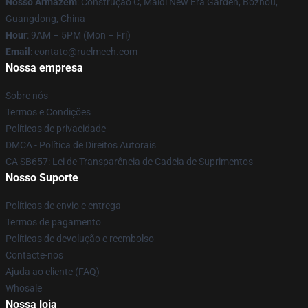
Nosso Armazém
: Construção C, Maidi New Era Garden, Bozhou,
Guangdong, China
Hour
: 9AM – 5PM (Mon – Fri)
Email
: contato@ruelmech.com
Nossa empresa
Sobre nós
Termos e Condições
Políticas de privacidade
DMCA - Política de Direitos Autorais
CA SB657: Lei de Transparência de Cadeia de Suprimentos
Nosso Suporte
Políticas de envio e entrega
Termos de pagamento
Políticas de devolução e reembolso
Contacte-nos
Ajuda ao cliente (FAQ)
Whosale
Nossa loja