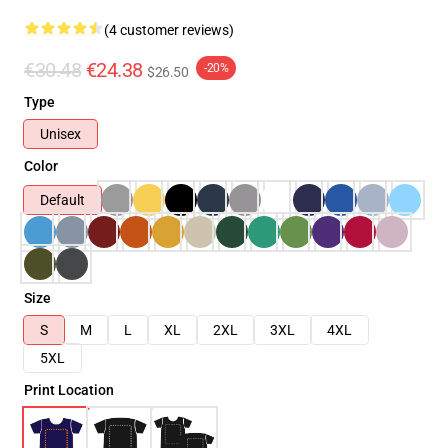
(4 customer reviews)
€30.48
€24.38
-20%
$26.50
Type
Unisex
Color
Default
Size
S
M
L
XL
2XL
3XL
4XL
5XL
Print Location