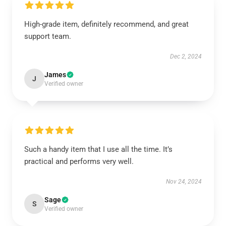
High-grade item, definitely recommend, and great
support team.
Dec 2, 2024
James
J
Verified owner
Such a handy item that I use all the time. It’s
practical and performs very well.
Nov 24, 2024
Sage
S
Verified owner