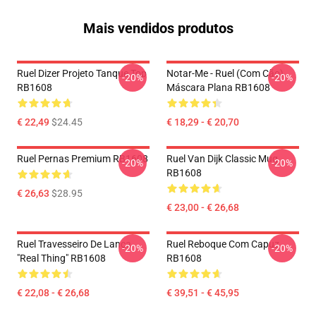
Mais vendidos produtos
Ruel Dizer Projeto Tanque Top
Notar-Me - Ruel (com Cão)
-20%
-20%
RB1608
Máscara Plana RB1608
€ 22,49
$24.45
€ 18,29 - € 20,70
Ruel Pernas Premium RB1608
Ruel Van Dijk Classic Mug
-20%
-20%
RB1608
€ 26,63
$28.95
€ 23,00 - € 26,68
Ruel Travesseiro De Lança
Ruel Reboque Com Capuz
-20%
-20%
"Real Thing" RB1608
RB1608
€ 22,08 - € 26,68
€ 39,51 - € 45,95