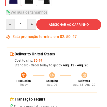
Ver guia de tamanhos
Quantity
ADICIONAR AO CARRINHO
Esta promoção termina em
02
:
50
:
46
Deliver to United States
Cost to ship:
$6.99
Standard - Order today to get by
Aug. 13 - Aug. 20
Production
Shipping
Delivered
Today
Aug. 09
Aug. 13 - Aug. 20
Transação segura
Entrega mundial na sua porta