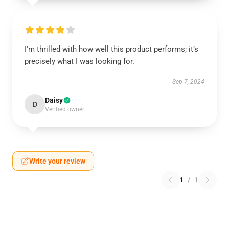
I'm thrilled with how well this product performs; it’s
precisely what I was looking for.
Sep 7, 2024
Daisy
D
Verified owner
Write your review
1
/
1