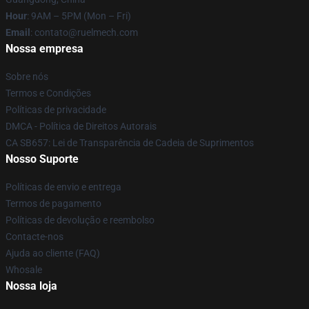
Hour
: 9AM – 5PM (Mon – Fri)
Email
: contato@ruelmech.com
Nossa empresa
Sobre nós
Termos e Condições
Políticas de privacidade
DMCA - Política de Direitos Autorais
CA SB657: Lei de Transparência de Cadeia de Suprimentos
Nosso Suporte
Políticas de envio e entrega
Termos de pagamento
Políticas de devolução e reembolso
Contacte-nos
Ajuda ao cliente (FAQ)
Whosale
Nossa loja