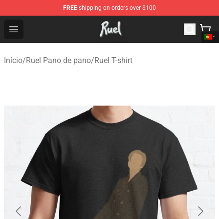
FREE
shipping on orders over $100
Ruel Store - Official Ruel Merchandise Shop
Open menu
Início
/
Ruel Pano de pano
/
Ruel T-shirt