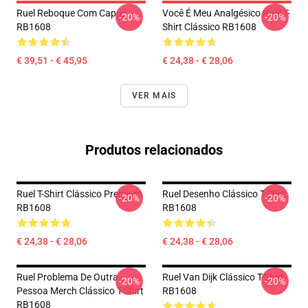
Ruel Reboque Com Capuz
Você É Meu Analgésico Ruel T-
-20%
-20%
RB1608
Shirt Clássico RB1608
€ 39,51 - € 45,95
€ 24,38 - € 28,06
VER MAIS
Produtos relacionados
Ruel T-Shirt Clássico Premium
Ruel Desenho Clássico T-Shirt
-20%
-20%
RB1608
RB1608
€ 24,38 - € 28,06
€ 24,38 - € 28,06
Ruel Problema De Outra
Ruel Van Dijk Clássico T-Shirt
-20%
-20%
Pessoa Merch Clássico T-Shirt
RB1608
RB1608