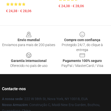
€ 24,38 - € 28,06
€ 24,38 - € 28,06
Footer
Envio mundial
Compre com confiança
Enviamos para mais de 200 países
Protegido 24/7, do clique à
entrega
Garantia internacional
Pagamento 100% seguro
Oferecido no país de uso
PayPal / MasterCard / Visa
Contacte-nos
A nossa sede
: 222 W 38th St, Nova York, NY 10018, EUA
Nosso Armazém
: Construção C, Maidi New Era Garden, Bozhou,
Guangdong, China