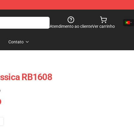
Atendimento ao cliente
Ver carrinho
Contato
ássica RB1608
)