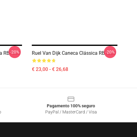
-20%
-20%
ca RB1608
Ruel Van Dijk Caneca Clássica RB1608
€ 23,00 - € 26,68
Pagamento 100% seguro
o
PayPal / MasterCard / Visa