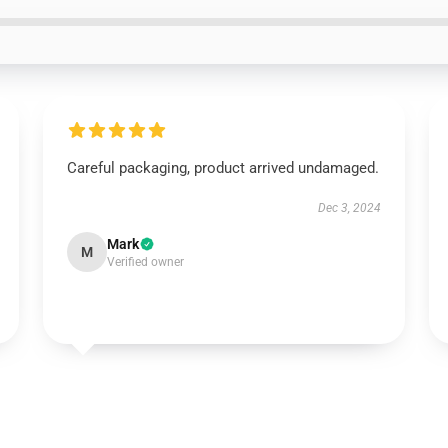
Careful packaging, product arrived undamaged.
Dec 3, 2024
Mark
M
Verified owner