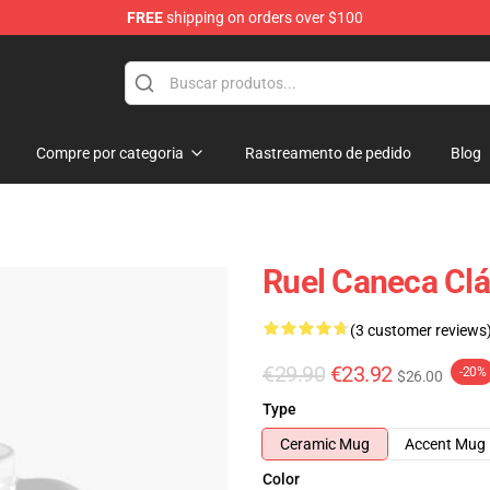
FREE
shipping on orders over $100
Compre por categoria
Rastreamento de pedido
Blog
Ruel Caneca Cl
(3 customer reviews
€29.90
€23.92
-20%
$26.00
Type
Ceramic Mug
Accent Mug
Color