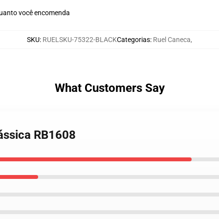
quanto você encomenda
SKU
:
RUELSKU-75322-BLACK
Categorias
:
Ruel Caneca
,
What Customers Say
lássica RB1608