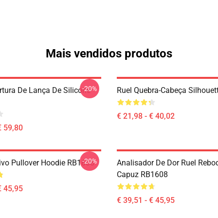
Mais vendidos produtos
-20%
rtura De Lança De Silicone
Ruel Quebra-Cabeça Silhoue
€ 21,98 - € 40,02
€ 59,80
-20%
ivo Pullover Hoodie RB1608
Analisador De Dor Ruel Reb
Capuz RB1608
€ 45,95
€ 39,51 - € 45,95