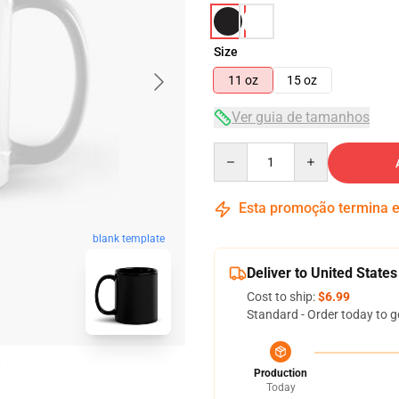
Size
11 oz
15 oz
Ver guia de tamanhos
Quantity
Esta promoção termina
blank template
Deliver to United States
Cost to ship:
$6.99
Standard - Order today to g
Production
Today