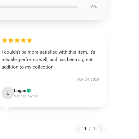
0%
I couldn’t be more satisfied with this item. It’s
reliable, performs well, and has been a great
addition to my collection.
Nov 24, 2024
Logan
L
Verified owner
1
/
1