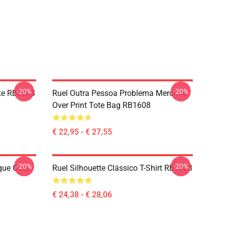
-20%
-20%
tte RB1608
Ruel Outra Pessoa Problema Merch All
Over Print Tote Bag RB1608
€ 22,95 - € 27,55
-20%
-20%
oque Com
Ruel Silhouette Clássico T-Shirt RB1608
€ 24,38 - € 28,06