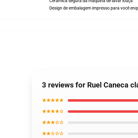
Cerâmica segura da máquina de lavar louça
Design de embalagem impresso para você en
3 reviews for Ruel Caneca c
★★★★★
★★★★☆
★★★☆☆
★★☆☆☆