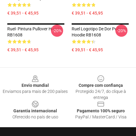
€ 39,51 - € 45,95
€ 39,51 - € 45,95
Ruel- Pintura Pullover Hoodie
Ruel Logotipo De Dor Pullover
-20%
-20%
RB1608
Hoodie RB1608
€ 39,51 - € 45,95
€ 39,51 - € 45,95
Footer
Envio mundial
Compre com confiança
Enviamos para mais de 200 países
Protegido 24/7, do clique à
entrega
Garantia internacional
Pagamento 100% seguro
Oferecido no país de uso
PayPal / MasterCard / Visa