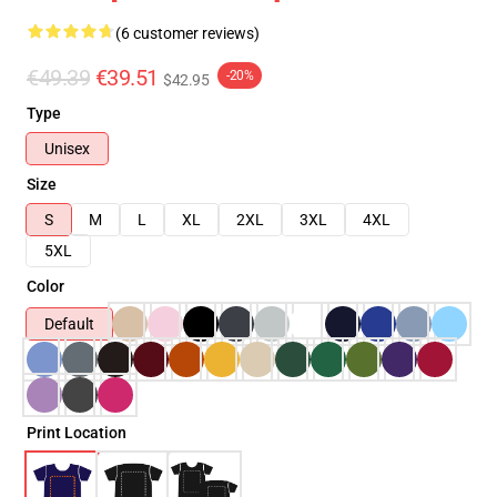
(6 customer reviews)
€49.39
€39.51
-20%
$42.95
Type
Unisex
Size
S
M
L
XL
2XL
3XL
4XL
5XL
Color
Default
Print Location