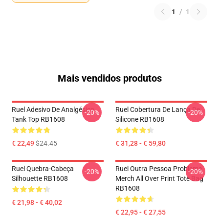
1
/
1
Mais vendidos produtos
Ruel Adesivo De Analgésico
Ruel Cobertura De Lança De
-20%
-20%
Tank Top RB1608
Silicone RB1608
€ 22,49
$24.45
€ 31,28 - € 59,80
Ruel Quebra-Cabeça
Ruel Outra Pessoa Problema
-20%
-20%
Silhouette RB1608
Merch All Over Print Tote Bag
RB1608
€ 21,98 - € 40,02
€ 22,95 - € 27,55