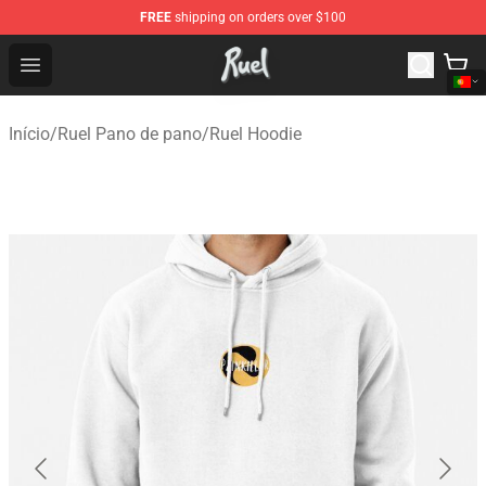
FREE
shipping on orders over $100
Ruel Store - Official Ruel Merchandise Shop
Open menu
Início
/
Ruel Pano de pano
/
Ruel Hoodie