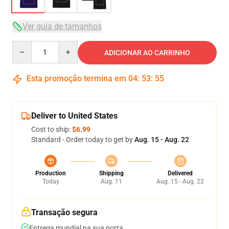
Ver guia de tamanhos
Quantity
ADICIONAR AO CARRINHO
Esta promoção termina em
04
:
53
:
54
Deliver to United States
Cost to ship:
$6.99
Standard - Order today to get by
Aug. 15 - Aug. 22
Production
Shipping
Delivered
Today
Aug. 11
Aug. 15 - Aug. 22
Transação segura
Entrega mundial na sua porta