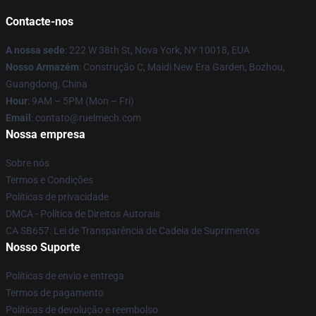
Contacte-nos
A nossa sede
: 222 W 38th St, Nova York, NY 10018, EUA
Nosso Armazém
: Construção C, Maidi New Era Garden, Bozhou,
Guangdong, China
Hour
: 9AM – 5PM (Mon – Fri)
Email
: contato@ruelmech.com
Nossa empresa
Sobre nós
Termos e Condições
Políticas de privacidade
DMCA - Política de Direitos Autorais
CA SB657: Lei de Transparência de Cadeia de Suprimentos
Nosso Suporte
Políticas de envio e entrega
Termos de pagamento
Políticas de devolução e reembolso