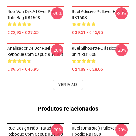
Ruel Van Dijk All Over Print
Ruel Adesivo Pullover Hoodie
-20%
-20%
Tote Bag RB1608
RB1608
€ 22,95 - € 27,55
€ 39,51 - € 45,95
Analisador De Dor Ruel
Ruel Silhouette Clássico T-
-20%
-20%
Reboque Com Capuz RB1608
Shirt RB1608
€ 39,51 - € 45,95
€ 24,38 - € 28,06
VER MAIS
Produtos relacionados
Ruel Design Não Tratado
Ruel (um)ruel) Pullover
-20%
-20%
Reboque Com Capuz RB1608
Hoodie RB1608