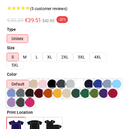
(5 customer reviews)
€49.39
€39.51
-20%
$42.95
Type
Unisex
Size
S
M
L
XL
2XL
3XL
4XL
5XL
Color
Default
Print Location