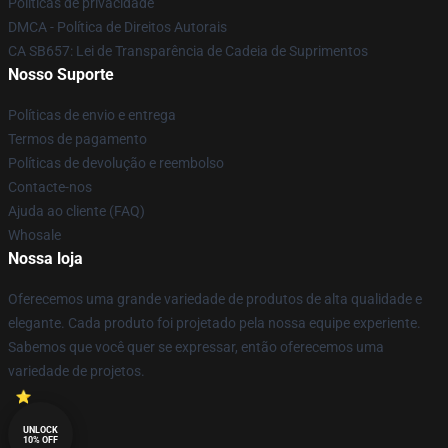
Políticas de privacidade
DMCA - Política de Direitos Autorais
CA SB657: Lei de Transparência de Cadeia de Suprimentos
Nosso Suporte
Políticas de envio e entrega
Termos de pagamento
Políticas de devolução e reembolso
Contacte-nos
Ajuda ao cliente (FAQ)
Whosale
Nossa loja
Oferecemos uma grande variedade de produtos de alta qualidade e
elegante. Cada produto foi projetado pela nossa equipe experiente.
Sabemos que você quer se expressar, então oferecemos uma
variedade de projetos.
UNLOCK
10% OFF