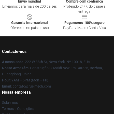
Envio mundial
Compre com confiança
Enviamos para mais de 200 países
Protegido 24/7, do clique à
entrega
Garantia internacional
Pagamento 100% seguro
Oferecido no país de uso
PayPal / MasterCard / Visa
Contacte-nos
A nossa sede
: 222 W 38th St, Nova York, NY 10018, EUA
Nosso Armazém
: Construção C, Maidi New Era Garden, Bozhou,
Guangdong, China
Hour
: 9AM – 5PM (Mon – Fri)
Email
: contato@ruelmech.com
Nossa empresa
Sobre nós
Termos e Condições