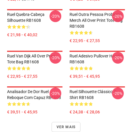
Ruel Quebra-Cabeça
Ruel Outra Pessoa Problema
-20%
-20%
Silhouette RB1608
Merch All Over Print Tote Bag
RB1608
€ 21,98 - € 40,02
€ 22,95 - € 27,55
Ruel Van Dijk All Over Print
Ruel Adesivo Pullover Hoodie
-20%
-20%
Tote Bag RB1608
RB1608
€ 22,95 - € 27,55
€ 39,51 - € 45,95
Analisador De Dor Ruel
Ruel Silhouette Clássico T-
-20%
-20%
Reboque Com Capuz RB1608
Shirt RB1608
€ 39,51 - € 45,95
€ 24,38 - € 28,06
VER MAIS