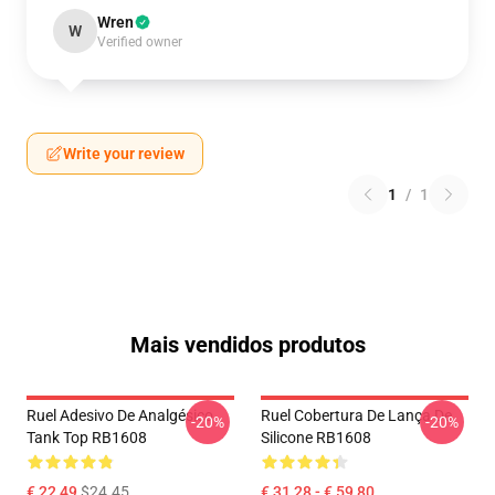
Wren
W
Verified owner
Write your review
1
/
1
Mais vendidos produtos
Ruel Adesivo De Analgésico
Ruel Cobertura De Lança De
-20%
-20%
Tank Top RB1608
Silicone RB1608
€ 22,49
$24.45
€ 31,28 - € 59,80