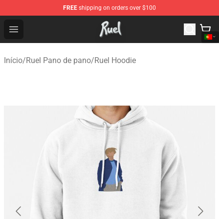
FREE
shipping on orders over $100
Ruel Store - Official Ruel Merchandise Shop
Open menu
Início
/
Ruel Pano de pano
/
Ruel Hoodie