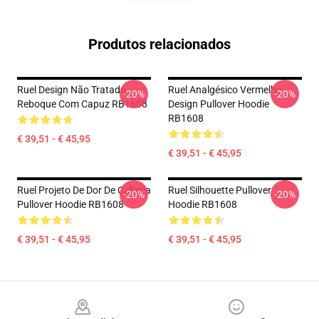
Produtos relacionados
Ruel Design Não Tratado
Ruel Analgésico Vermelho
-20%
-20%
Reboque Com Capuz RB1608
Design Pullover Hoodie
RB1608
€ 39,51 - € 45,95
€ 39,51 - € 45,95
Ruel Projeto De Dor De Cabeça
Ruel Silhouette Pullover
-20%
-20%
Pullover Hoodie RB1608
Hoodie RB1608
€ 39,51 - € 45,95
€ 39,51 - € 45,95
Footer