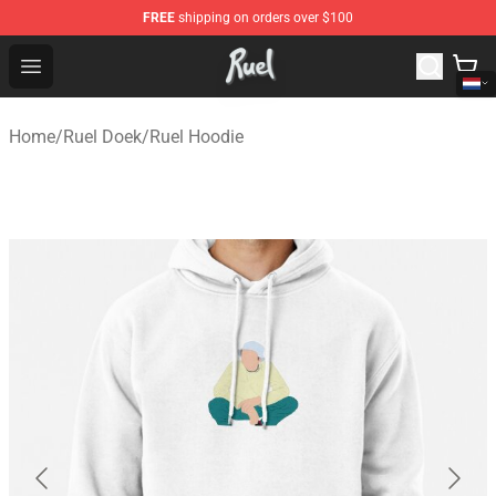
FREE
shipping on orders over $100
Ruel Store - Official Ruel Merchandise Shop
Open menu
Home
/
Ruel Doek
/
Ruel Hoodie