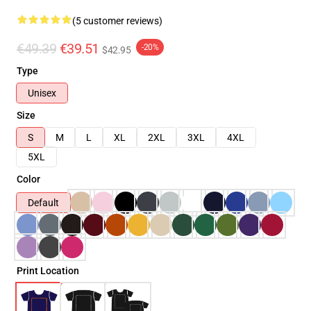
(5 customer reviews)
€49.39
€39.51
-20%
$42.95
Type
Unisex
Size
S
M
L
XL
2XL
3XL
4XL
5XL
Color
Default
Print Location