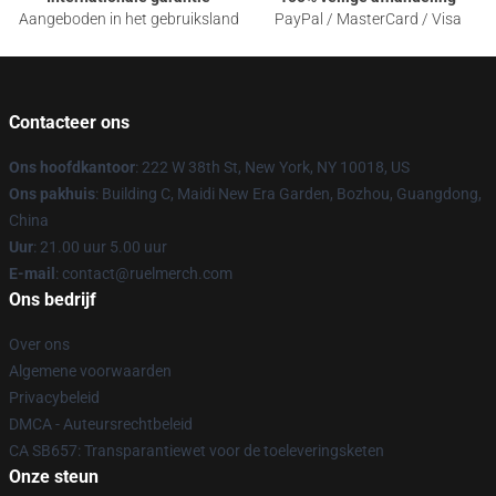
Aangeboden in het gebruiksland
PayPal / MasterCard / Visa
Contacteer ons
Ons hoofdkantoor
: 222 W 38th St, New York, NY 10018, US
Ons pakhuis
: Building C, Maidi New Era Garden, Bozhou, Guangdong,
China
Uur
: 21.00 uur 5.00 uur
E-mail
: contact@ruelmerch.com
Ons bedrijf
Over ons
Algemene voorwaarden
Privacybeleid
DMCA - Auteursrechtbeleid
CA SB657: Transparantiewet voor de toeleveringsketen
Onze steun