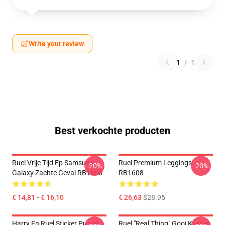
Write your review
1
/
1
Best verkochte producten
Ruel Vrije Tijd Ep Samsung
Ruel Premium Leggings
-20%
-20%
Galaxy Zachte Geval RB1608
RB1608
€ 14,81 - € 16,10
€ 26,63
$28.95
Harry En Ruel Sticker Puzzel
Ruel "Real Thing" Gooi Kussen