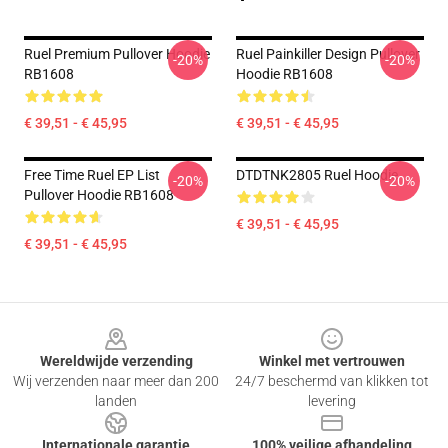
Ruel Premium Pullover Hoodie
Ruel Painkiller Design Pullover
-20%
-20%
RB1608
Hoodie RB1608
€ 39,51 - € 45,95
€ 39,51 - € 45,95
Free Time Ruel EP List
DTDTNK2805 Ruel Hoodie
-20%
-20%
Pullover Hoodie RB1608
€ 39,51 - € 45,95
€ 39,51 - € 45,95
Footer
Wereldwijde verzending
Winkel met vertrouwen
Wij verzenden naar meer dan 200
24/7 beschermd van klikken tot
landen
levering
Internationale garantie
100% veilige afhandeling