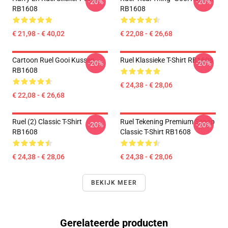
-20%
-20%
RB1608
RB1608
€ 21,98 - € 40,02
€ 22,08 - € 26,68
Cartoon Ruel Gooi Kussen
Ruel Klassieke T-Shirt RB1608
-20%
-20%
RB1608
€ 24,38 - € 28,06
€ 22,08 - € 26,68
Ruel (2) Classic T-Shirt
Ruel Tekening Premium Scoop
-20%
-20%
RB1608
Classic T-Shirt RB1608
€ 24,38 - € 28,06
€ 24,38 - € 28,06
BEKIJK MEER
Gerelateerde producten