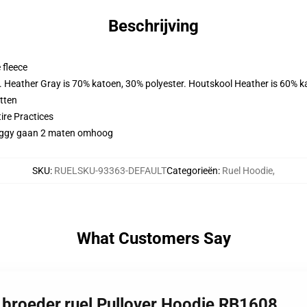
Beschrijving
 fleece
r. Heather Gray is 70% katoen, 30% polyester. Houtskool Heather is 60% k
tten
ire Practices
saggy gaan 2 maten omhoog
SKU
:
RUELSKU-93363-DEFAULT
Categorieën
:
Ruel Hoodie
,
What Customers Say
, broeder.ruel Pullover Hoodie RB1608