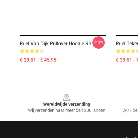
-20%
Ruel Van Dijk Pullover Hoodie RB1608
Ruel Teke
€ 39,51 - € 45,95
€ 39,51 - 
Footer
Wereldwijde verzending
Wij verzenden naar meer dan 200 landen
24/7 bes