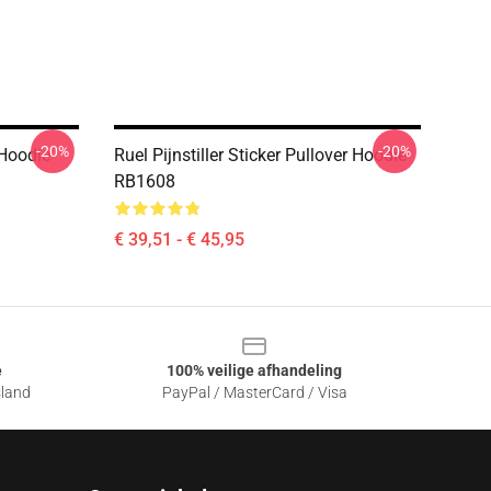
-20%
-20%
 Hoodie
Ruel Pijnstiller Sticker Pullover Hoodie
RB1608
€ 39,51 - € 45,95
e
100% veilige afhandeling
sland
PayPal / MasterCard / Visa