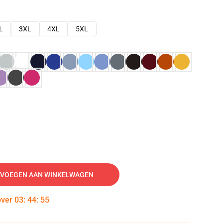
L
3XL
4XL
5XL
VOEGEN AAN WINKELWAGEN
over
03
:
44
:
54