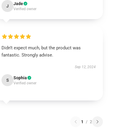
Jade
J
Verified owner
Didn’t expect much, but the product was
fantastic. Strongly advise.
Sep 12, 2024
Sophia
S
Verified owner
1
/
2