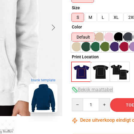
Size
S
M
L
XL
2X
Color
Default
Print Location
blank template
Bekijk maattabel
Quantity
TOE
Deze uitverkoop eindigt 