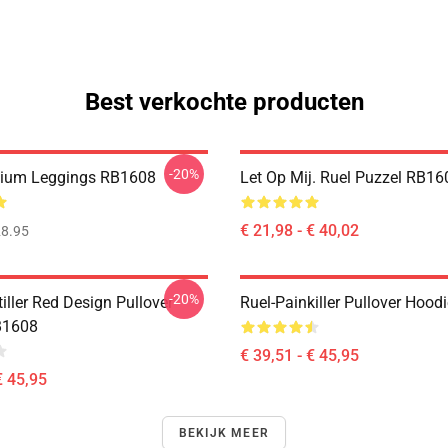
Best verkochte producten
-20%
mium Leggings RB1608
Let Op Mij. Ruel Puzzel RB16
€ 21,98 - € 40,02
8.95
-20%
tiller Red Design Pullover
Ruel-Painkiller Pullover Hoo
B1608
€ 39,51 - € 45,95
€ 45,95
BEKIJK MEER