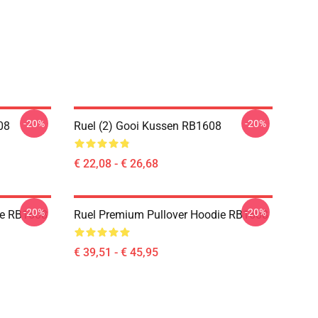
-20%
-20%
08
Ruel (2) Gooi Kussen RB1608
€ 22,08 - € 26,68
-20%
-20%
die RB1608
Ruel Premium Pullover Hoodie RB1608
€ 39,51 - € 45,95