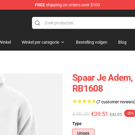
FREE
shipping on orders over $100
Winkel
Winkel per categorie
Bestelling volgen
Blog
Spaar Je Adem, 
RB1608
(7 customer reviews
€49.39
€39.51
-20%
$42.95
Type
Unisex