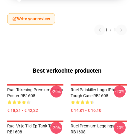
Write your review
1
/
1
Best verkochte producten
Ruel Tekening Premium Scoop
Ruel Painkiller Logo IPhone
-20%
-20%
Poster RB1608
Tough Case RB1608
€ 18,21 - € 42,22
€ 14,81 - € 16,10
Ruel Vrije Tijd Ep Tank Top
Ruel Premium Leggings
-20%
-20%
RB1608
RB1608