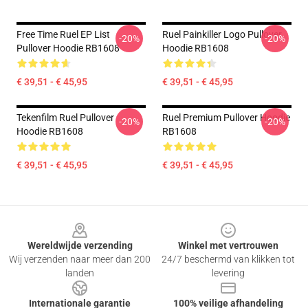
Free Time Ruel EP List
Ruel Painkiller Logo Pullover
-20%
-20%
Pullover Hoodie RB1608
Hoodie RB1608
€ 39,51 - € 45,95
€ 39,51 - € 45,95
Tekenfilm Ruel Pullover
Ruel Premium Pullover Hoodie
-20%
-20%
Hoodie RB1608
RB1608
€ 39,51 - € 45,95
€ 39,51 - € 45,95
Footer
Wereldwijde verzending
Winkel met vertrouwen
Wij verzenden naar meer dan 200
24/7 beschermd van klikken tot
landen
levering
Internationale garantie
100% veilige afhandeling