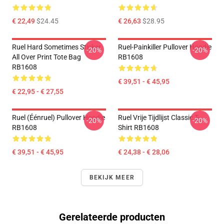
€ 22,49
$24.45
€ 26,63
$28.95
Ruel Hard Sometimes Sticker
Ruel-Painkiller Pullover Hoodie
-20%
-20%
All Over Print Tote Bag
RB1608
RB1608
€ 39,51 - € 45,95
€ 22,95 - € 27,55
Ruel (éénruel) Pullover Hoodie
Ruel Vrije Tijdlijst Classic T-
-20%
-20%
RB1608
Shirt RB1608
€ 39,51 - € 45,95
€ 24,38 - € 28,06
BEKIJK MEER
Gerelateerde producten