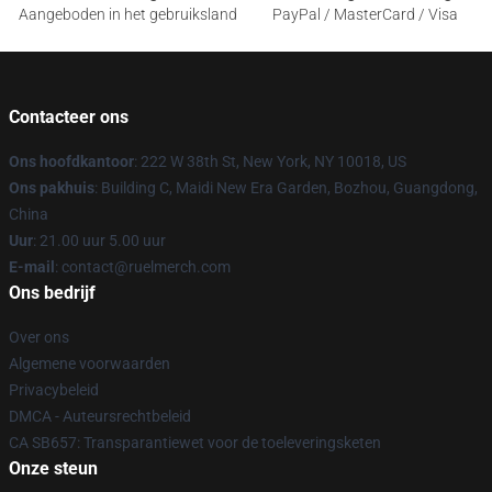
Aangeboden in het gebruiksland
PayPal / MasterCard / Visa
Contacteer ons
Ons hoofdkantoor
: 222 W 38th St, New York, NY 10018, US
Ons pakhuis
: Building C, Maidi New Era Garden, Bozhou, Guangdong,
China
Uur
: 21.00 uur 5.00 uur
E-mail
: contact@ruelmerch.com
Ons bedrijf
Over ons
Algemene voorwaarden
Privacybeleid
DMCA - Auteursrechtbeleid
CA SB657: Transparantiewet voor de toeleveringsketen
Onze steun