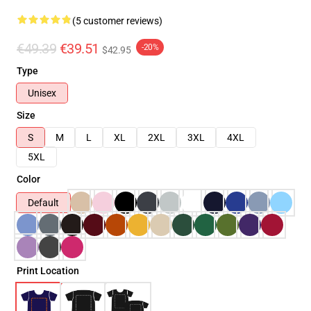
(5 customer reviews)
€49.39
€39.51
-20%
$42.95
Type
Unisex
Size
S
M
L
XL
2XL
3XL
4XL
5XL
Color
Default
Print Location