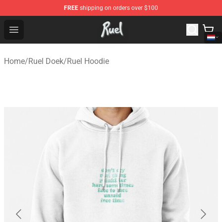
FREE
shipping on orders over $100
Ruel Store - Official Ruel Merchandise Shop
Open menu
Home
/
Ruel Doek
/
Ruel Hoodie