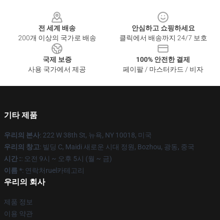
Footer
전 세계 배송
안심하고 쇼핑하세요
200개 이상의 국가로 배송
클릭에서 배송까지 24/7 보호
국제 보증
100% 안전한 결제
사용 국가에서 제공
페이팔 / 마스터카드 / 비자
기타 제품
우리의 본사
: 222 W 38th St, 뉴욕, NY 10018, 미국
우리의 창고
: 빌딩 C, Maidi 새로운 시대 정원, Bozhou, 광동, 중국
시간 :
: 오전 9시 ~ 오후 5시 (월 ~ 금)
이름 *
: 연락처ruel카테고리
우리의 회사
제품 정보
이용 약관