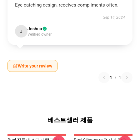
Eye-catching design, receives compliments often.
Sep 14, 2024
Joshua
J
Verified owner
Write your review
1
/
1
베스트셀러 제품