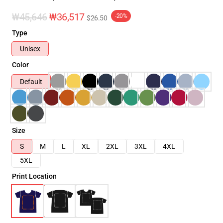
₩45,646
₩36,517
-20%
$26.50
Type
Unisex
Color
Default
Size
S
M
L
XL
2XL
3XL
4XL
5XL
Print Location