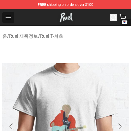
FREE
shipping on orders over $100
Ruel Store - Official Ruel Merchandise Shop
Open menu
홈
/
Ruel 제품정보
/
Ruel T-셔츠