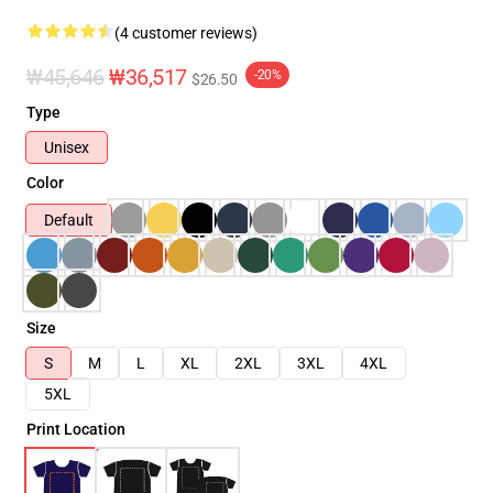
(4 customer reviews)
₩45,646
₩36,517
-20%
$26.50
Type
Unisex
Color
Default
Size
S
M
L
XL
2XL
3XL
4XL
5XL
Print Location