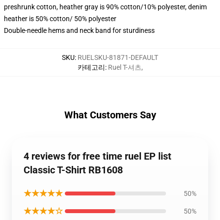
preshrunk cotton, heather gray is 90% cotton/10% polyester, denim
heather is 50% cotton/ 50% polyester
Double-needle hems and neck band for sturdiness
SKU
:
RUELSKU-81871-DEFAULT
카테고리
:
Ruel T-셔츠
,
What Customers Say
4 reviews for free time ruel EP list
Classic T-Shirt RB1608
★★★★★
50%
★★★★☆
50%