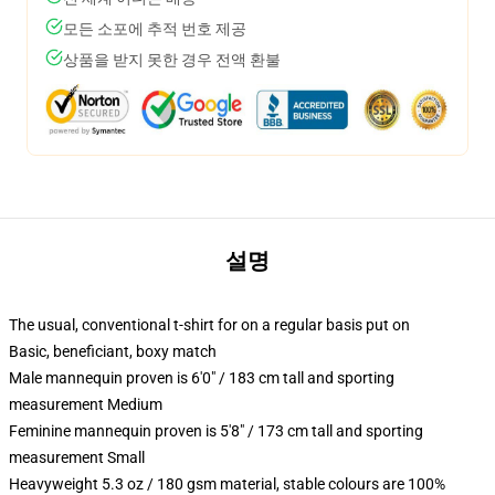
모든 소포에 추적 번호 제공
상품을 받지 못한 경우 전액 환불
설명
The usual, conventional t-shirt for on a regular basis put on
Basic, beneficiant, boxy match
Male mannequin proven is 6'0" / 183 cm tall and sporting
measurement Medium
Feminine mannequin proven is 5'8" / 173 cm tall and sporting
measurement Small
Heavyweight 5.3 oz / 180 gsm material, stable colours are 100%