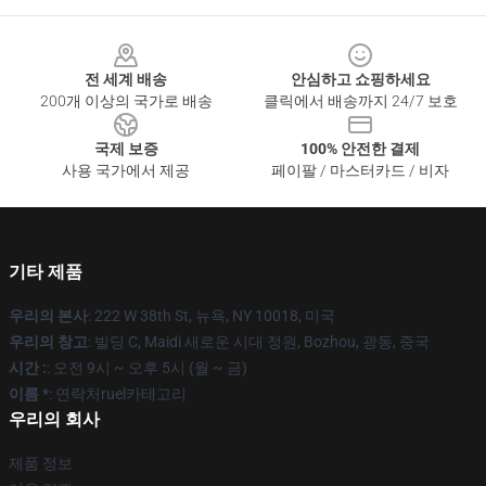
Footer
전 세계 배송
안심하고 쇼핑하세요
200개 이상의 국가로 배송
클릭에서 배송까지 24/7 보호
국제 보증
100% 안전한 결제
사용 국가에서 제공
페이팔 / 마스터카드 / 비자
기타 제품
우리의 본사
: 222 W 38th St, 뉴욕, NY 10018, 미국
우리의 창고
: 빌딩 C, Maidi 새로운 시대 정원, Bozhou, 광동, 중국
시간 :
: 오전 9시 ~ 오후 5시 (월 ~ 금)
이름 *
: 연락처ruel카테고리
우리의 회사
제품 정보