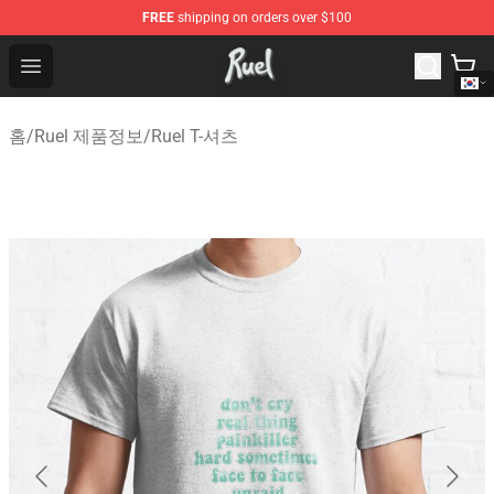
FREE
shipping on orders over $100
Ruel Store - Official Ruel Merchandise Shop
Open menu
홈
/
Ruel 제품정보
/
Ruel T-셔츠