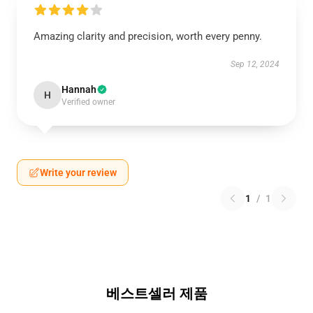
Amazing clarity and precision, worth every penny.
Sep 12, 2024
Hannah
H
Verified owner
Write your review
1
/
1
베스트셀러 제품