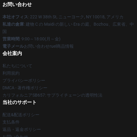
お問い合わせ
本社オフィス
: 222 W 38th St, ニューヨーク, NY 10018, アメリカ
私達の倉庫
: 建物 C の Maidi の新しい Era の庭、Bozhou、広東省、中
国
営業時間
: 9:00～18:00(月～金)
電子メール
お問い合わせruel商品情報
会社案内
私たちについて
利用規約
プライバシーポリシー
DMCA - 著作権ポリシー
カリフォルニアSB657: サプライチェーンの透明性法
当社のサポート
配送&配送ポリシー
支払条件
返品・返金ポリシー
お問い合わせ