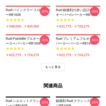
Ruel-パインクラー スローピロ
Ruel 鎮痛剤の赤い設計のプル
-20%
-20%
ーRB1608
オーバーのパーカーRB1608
￥348,000 - ￥420,500
￥622,775 - ￥724,275
Ruel-Painkillerプルオーバーパ
Ruel プレミアムプルオーバー
-20%
-20%
ーカーパーカーRB1608
パーカーパーカーRB1608
￥622,775 - ￥724,275
￥622,775 - ￥724,275
もっと見る
関連商品
Ruel シルエットクラシックT
鎮痛剤 Ruel クラシックTシャ
-20%
-20%
シャツRB1608
ツRB1608