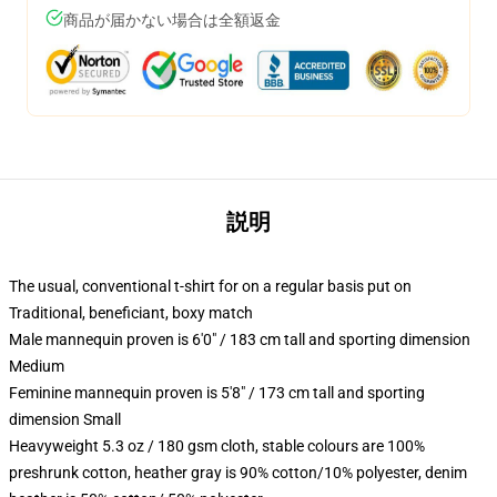
商品が届かない場合は全額返金
説明
The usual, conventional t-shirt for on a regular basis put on
Traditional, beneficiant, boxy match
Male mannequin proven is 6'0" / 183 cm tall and sporting dimension
Medium
Feminine mannequin proven is 5'8" / 173 cm tall and sporting
dimension Small
Heavyweight 5.3 oz / 180 gsm cloth, stable colours are 100%
preshrunk cotton, heather gray is 90% cotton/10% polyester, denim