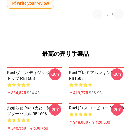
Write your review
1
/
1
最高の売り手製品
Ruel ヴァン ディジク タンク
Ruel プレミアムレギンス
-20%
-20%
トップ RB1608
RB1608
￥354,525
$24.45
￥419,775
$28.95
お知らせ Ruel (犬と一緒に) ジ
Ruel (2) スローピロー RB1608
-20%
-20%
グソーパズル RB1608
￥348,000 - ￥420,500
￥346,550 - ￥630,750