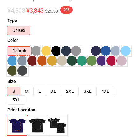
¥4,803
¥3,843
-20%
$26.50
Type
Unisex
Color
Default
Size
S
M
L
XL
2XL
3XL
4XL
5XL
Print Location