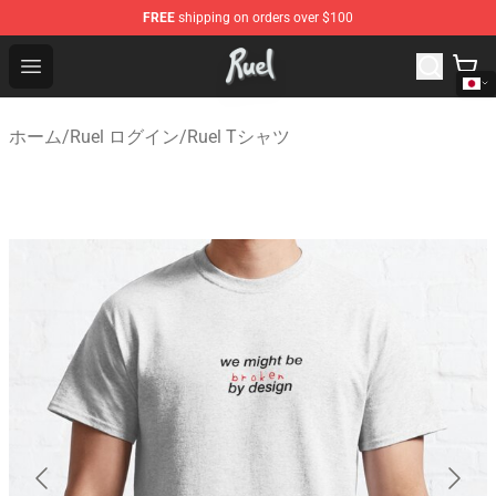
FREE
shipping on orders over $100
Ruel Store - Official Ruel Merchandise Shop
Open menu
ホーム
/
Ruel ログイン
/
Ruel Tシャツ