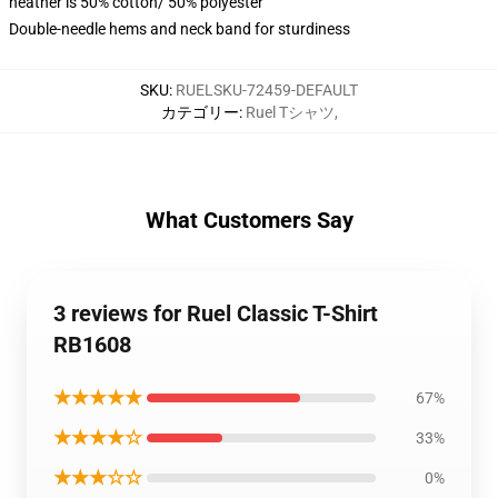
heather is 50% cotton/ 50% polyester
Double-needle hems and neck band for sturdiness
SKU
:
RUELSKU-72459-DEFAULT
カテゴリー
:
Ruel Tシャツ
,
What Customers Say
3 reviews for Ruel Classic T-Shirt
RB1608
★★★★★
67%
★★★★☆
33%
★★★☆☆
0%