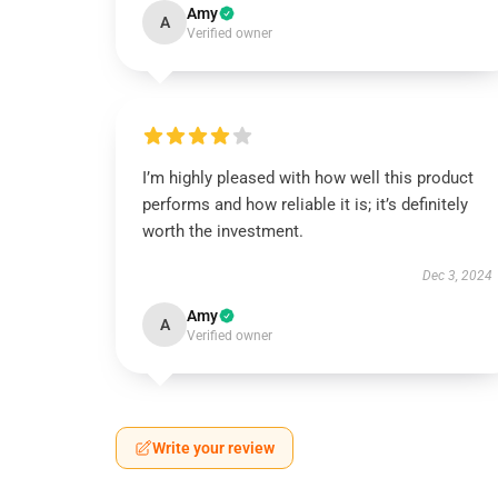
Amy
A
Verified owner
I’m highly pleased with how well this product
performs and how reliable it is; it’s definitely
worth the investment.
Dec 3, 2024
Amy
A
Verified owner
Write your review