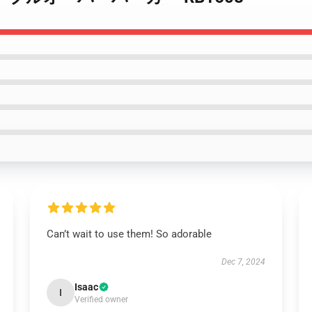
Can’t wait to use them! So adorable
Dec 7, 2024
Isaac
I
Verified owner