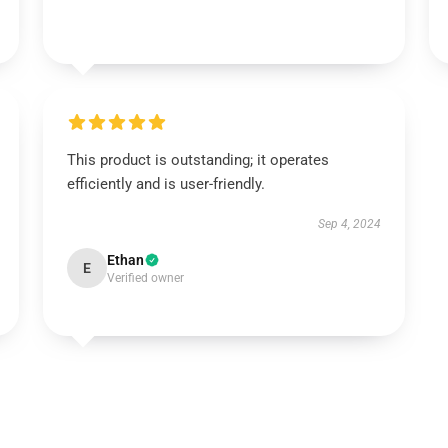
This product is outstanding; it operates
efficiently and is user-friendly.
Sep 4, 2024
Ethan
E
Verified owner