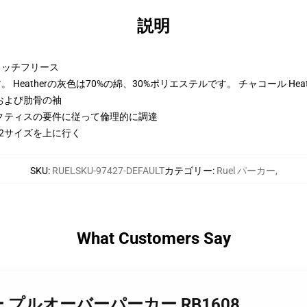
説明
トンリッチフリース
Heatherの灰色は70%の綿、30%ポリエステルです。 チャコール Hea
および肋骨の袖
クティスの要件に従って倫理的に調達
と2サイズを上に行く
SKU
:
RUELSKU-97427-DEFAULT
カテゴリー
:
Ruel パーカー
,
What Customers Say
ステッカー プルオーバーパーカー RB1608