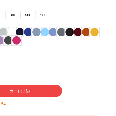
L
3XL
4XL
5XL
カートに追加
:
53