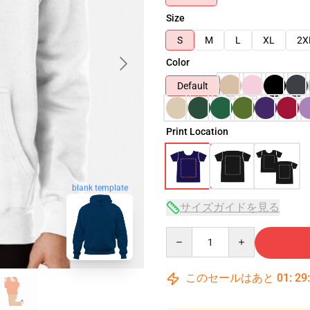
Size
S
M
L
XL
2X
Color
Default
Print Location
blank template
サイズガイドを見る
Quantity
このセールはあと
01
:
29