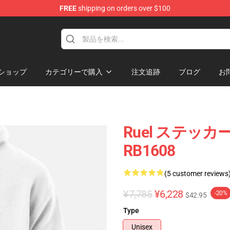
FREE
shipping on orders over $100
ショップ
カテゴリーで購入
注文追跡
ブログ
お
Ruel ステッ
RB1608
(5 customer reviews
¥7,785
¥6,228
-20%
$42.95
Type
Unisex