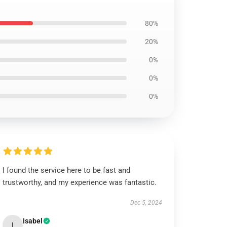
80%
20%
0%
0%
0%
I found the service here to be fast and
trustworthy, and my experience was fantastic.
Dec 5, 2024
Isabel
I