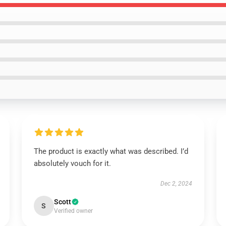
The product is exactly what was described. I’d
absolutely vouch for it.
Dec 2, 2024
Scott
S
Verified owner