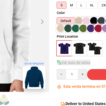
S
M
L
XL
2X
Color
Default
Print Location
Ver guía de tallas
blank template
Quantity
Esta venta termina en
01
Deliver to United States