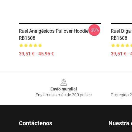
-20%
Ruel Analgésicos Pullover Hoodie
Ruel Diga
RB1608
RB1608
39,51 € - 45,95 €
39,51 € - 
Footer
Envío mundial
Enviamos a más de 200 países
Protegido 2
Contáctenos
Nuestra