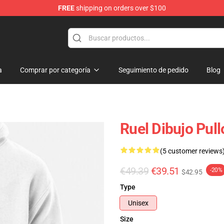
FREE
shipping on orders over $100
a
Comprar por categoría
Seguimiento de pedido
Blog
Ruel Dibujo Pul
(5 customer reviews
€49.39
€39.51
-20%
$42.95
Type
Unisex
Size