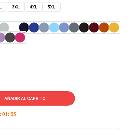
L
3XL
4XL
5XL
AÑADIR AL CARRITO
:
01
:
54