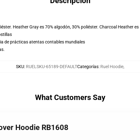
Descripción
iéster. Heather Gray es 70% algodón, 30% poliéster. Charcoal Heather es
stillas
eria de prácticas atentas contables mundiales
as.
SKU
:
RUELSKU-65189-DEFAULT
Categorías
:
Ruel Hoodie
,
What Customers Say
llover Hoodie RB1608