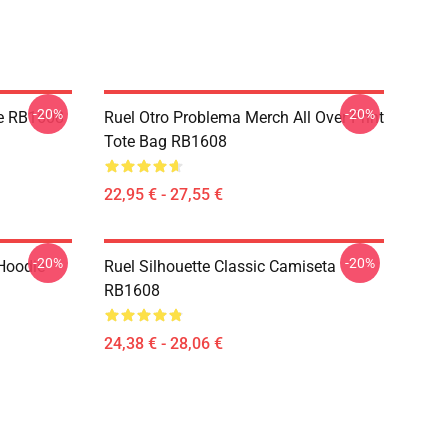
-20%
-20%
le RB1608
Ruel Otro Problema Merch All Over Print
Tote Bag RB1608
22,95 € - 27,55 €
-20%
-20%
 Hoodie
Ruel Silhouette Classic Camiseta
RB1608
24,38 € - 28,06 €