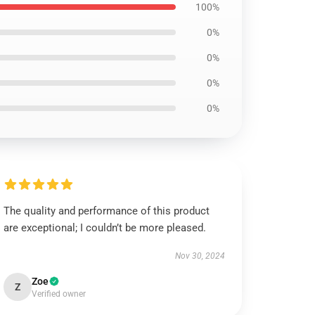
100%
0%
0%
0%
0%
The quality and performance of this product
are exceptional; I couldn’t be more pleased.
Nov 30, 2024
Zoe
Z
Verified owner