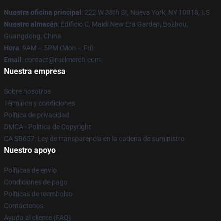
Nuestra oficina principal
: 222 W 38th St, Nueva York, NY 10018, US
Nuestro almacén
: Edificio C, Maidi New Era Garden, Bozhou,
Guangdong, China
Hora
: 9AM – 5PM (Mon – Fri)
Email
: contact@ruelmerch.com
Nuestra empresa
Sobre nosotros
Términos y condiciones
Política de privacidad
DMCA - Política de Copyright
CA SB657: Ley de transparencia en la cadena de suministro
Nuestro apoyo
Políticas de envío
Condiciones de pago
Políticas de reembolso
Contáctenos
Ayuda al cliente (FAQ)