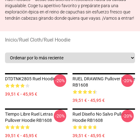
inigualable. Coge tu aperitivo favorito y prepárate para una
exploración épica en el reino de capuchas sin esfuerzo fresco que
tendrán cabezas girando donde quiera que vayas. ¡Vamos a entrar!
Inicio
/
Ruel Cloth
/
Ruel Hoodie
DTDTNK2805 Ruel Hoodie
RUEL DRAWING Pullover Hoodie
-20%
-20%
RB1608
39,51 € - 45,95 €
39,51 € - 45,95 €
Tiempo Libre Ruel Letras
Ruel Diseño No Salvo Pullover
-20%
-20%
Pullover Hoodie RB1608
Hoodie RB1608
39,51 € - 45,95 €
39,51 € - 45,95 €