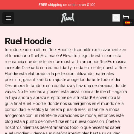
FREE
shipping on orders over $100
Ruel Store - Official Ruel Merchandise Shop
Open menu
Ruel Hoodie
Introduciendo lo último Ruel Hoodie, disponible exclusivamente en
el funcionario Ruel ¡Al almacén! Eleva tu juego de estilo con esta
mercancía que debe tener que mostrar tu amor por RuelEs música
increíble. Diseñado con comodidad y moda en mente, nuestra Ruel
Hoodie está elaborado a la perfección utilizando materiales
premium, garantizando un ajuste acogedor durante todo el día.
Deslumbra tu fandom con confianza y haz una declaración donde
vayas. No te pierdas al poseer esta pieza icónica de merch - agarra
la tuya ahora y abraza el epítome de la frialdad! Bienvenido a la
guía final Ruel ¡Hoodie, donde nos sumergimos en el mundo de la
comodidad, el estilo y la belleza pura! Si eres un fan de la moda
acogedora con un retrete de vibraciones de moda, entonces este
blog está a punto de convertirse en tu nueva obsesión. Únete a
nosotros mientras desentrañamos todo lo que necesitas saber
Ruel Hoodies – desde sus diseños irresistibles hasta su calidad