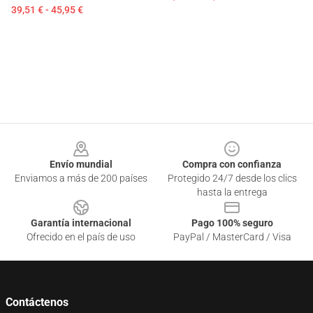
39,51 € - 45,95 €
Footer
Envío mundial
Compra con confianza
Enviamos a más de 200 países
Protegido 24/7 desde los clics
hasta la entrega
Garantía internacional
Pago 100% seguro
Ofrecido en el país de uso
PayPal / MasterCard / Visa
Contáctenos