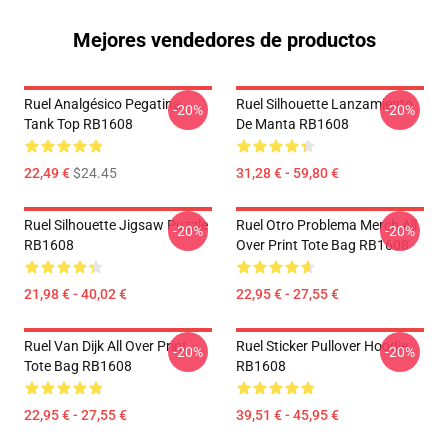
Mejores vendedores de productos
Ruel Analgésico Pegatina
Ruel Silhouette Lanzamiento
-20%
-20%
Tank Top RB1608
De Manta RB1608
22,49 €
$24.45
31,28 € - 59,80 €
Ruel Silhouette Jigsaw Puzzle
Ruel Otro Problema Merch All
-20%
-20%
RB1608
Over Print Tote Bag RB1608
21,98 € - 40,02 €
22,95 € - 27,55 €
Ruel Van Dijk All Over Print
Ruel Sticker Pullover Hoodie
-20%
-20%
Tote Bag RB1608
RB1608
22,95 € - 27,55 €
39,51 € - 45,95 €