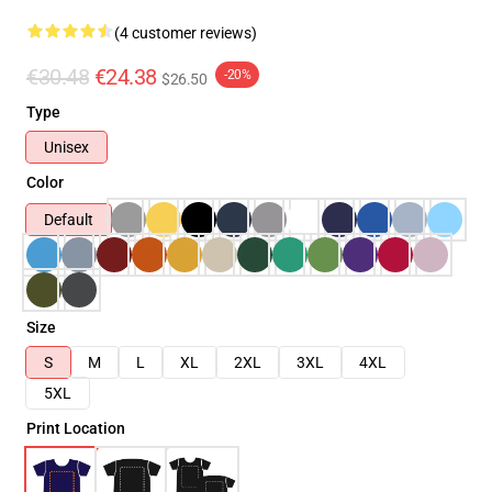
(4 customer reviews)
€30.48
€24.38
-20%
$26.50
Type
Unisex
Color
Default
Size
S
M
L
XL
2XL
3XL
4XL
5XL
Print Location