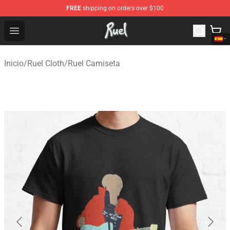
FREE
shipping on orders over $100
Ruel Store - Official Ruel Merchandise Shop
Open menu
Inicio
/
Ruel Cloth
/
Ruel Camiseta