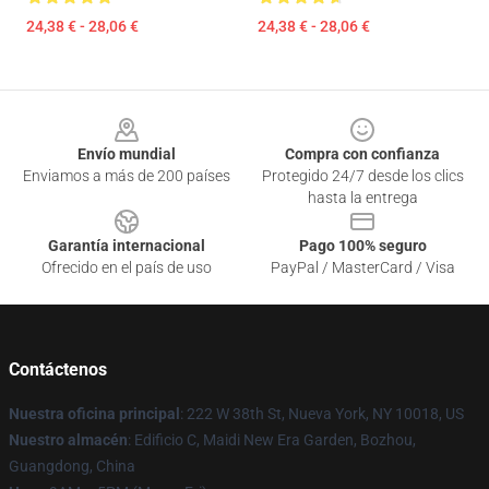
24,38 € - 28,06 €
24,38 € - 28,06 €
Footer
Envío mundial
Compra con confianza
Enviamos a más de 200 países
Protegido 24/7 desde los clics
hasta la entrega
Garantía internacional
Pago 100% seguro
Ofrecido en el país de uso
PayPal / MasterCard / Visa
Contáctenos
Nuestra oficina principal
: 222 W 38th St, Nueva York, NY 10018, US
Nuestro almacén
: Edificio C, Maidi New Era Garden, Bozhou,
Guangdong, China