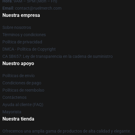
Hora
: 9AM – 5PM (Mon – Fri)
Email
: contact@ruelmerch.com
Nuestra empresa
Sobre nosotros
Términos y condiciones
Política de privacidad
DMCA - Política de Copyright
CA SB657: Ley de transparencia en la cadena de suministro
Nuestro apoyo
Políticas de envío
Condiciones de pago
Políticas de reembolso
Contáctenos
Ayuda al cliente (FAQ)
Mayorista
Nuestra tienda
Ofrecemos una amplia gama de productos de alta calidad y elegante.