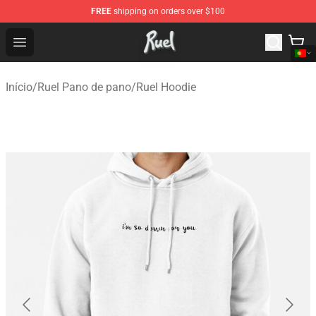
FREE
shipping on orders over $100
Ruel Store - Official Ruel Merchandise Shop
Open menu
Início
/
Ruel Pano de pano
/
Ruel Hoodie