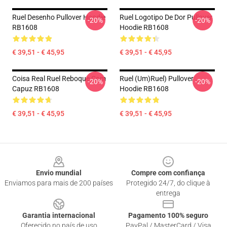
Ruel Desenho Pullover Hoodie
Ruel Logotipo De Dor Pullover
-20%
-20%
RB1608
Hoodie RB1608
€ 39,51 - € 45,95
€ 39,51 - € 45,95
Coisa Real Ruel Reboque Com
Ruel (um)ruel) Pullover
-20%
-20%
Capuz RB1608
Hoodie RB1608
€ 39,51 - € 45,95
€ 39,51 - € 45,95
Footer
Envio mundial
Compre com confiança
Enviamos para mais de 200 países
Protegido 24/7, do clique à
entrega
Garantia internacional
Pagamento 100% seguro
Oferecido no país de uso
PayPal / MasterCard / Visa