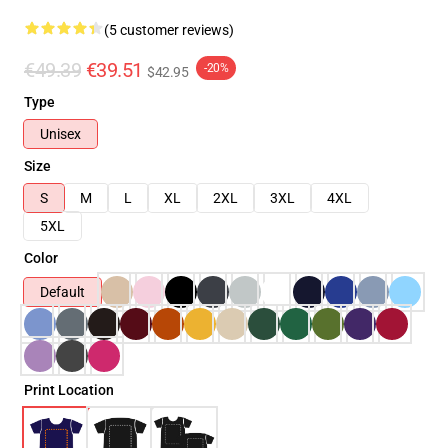
(5 customer reviews)
€49.39
€39.51
-20%
$42.95
Type
Unisex
Size
S
M
L
XL
2XL
3XL
4XL
5XL
Color
Default
Print Location