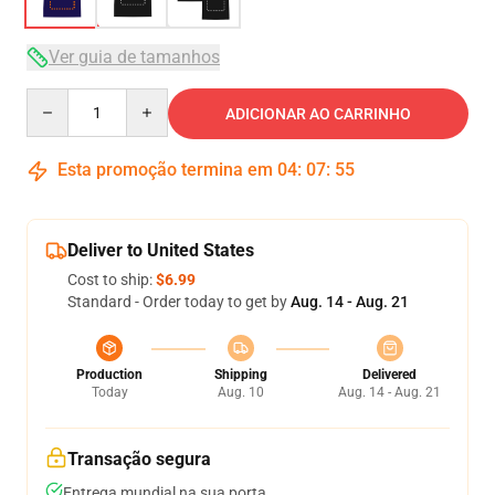
Ver guia de tamanhos
Quantity
ADICIONAR AO CARRINHO
Esta promoção termina em
04
:
07
:
54
Deliver to United States
Cost to ship:
$6.99
Standard - Order today to get by
Aug. 14 - Aug. 21
Production
Shipping
Delivered
Today
Aug. 10
Aug. 14 - Aug. 21
Transação segura
Entrega mundial na sua porta