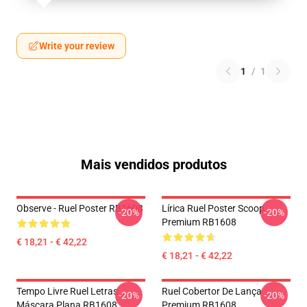
Write your review
1
/
1
Mais vendidos produtos
Observe - Ruel Poster RB1608
Lírica Ruel Poster Scoop
-20%
-20%
Premium RB1608
€ 18,21 - € 42,22
€ 18,21 - € 42,22
Tempo Livre Ruel Letras
Ruel Cobertor De Lança
-20%
-20%
Máscara Plana RB1608
Premium RB1608