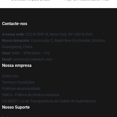
Contacte-nos
A nossa sede
: 222 W 38th St, Nova York, NY 10018, EUA
Nosso Armazém
: Construção C, Maidi New Era Garden, Bozhou,
Guangdong, China
Hour
: 9AM – 5PM (Mon – Fri)
Email
: contato@ruelmech.com
Nossa empresa
Sobre nós
Termos e Condições
Políticas de privacidade
DMCA - Política de Direitos Autorais
CA SB657: Lei de Transparência de Cadeia de Suprimentos
Nosso Suporte