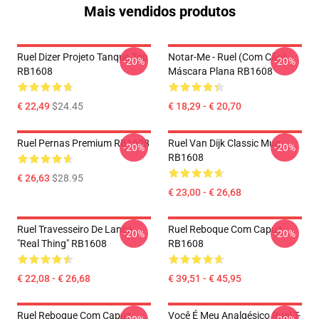
Mais vendidos produtos
Ruel Dizer Projeto Tanque Top
Notar-Me - Ruel (com Cão)
-20%
-20%
RB1608
Máscara Plana RB1608
€ 22,49
$24.45
€ 18,29 - € 20,70
Ruel Pernas Premium RB1608
Ruel Van Dijk Classic Mug
-20%
-20%
RB1608
€ 26,63
$28.95
€ 23,00 - € 26,68
Ruel Travesseiro De Lança
Ruel Reboque Com Capuz
-20%
-20%
"Real Thing" RB1608
RB1608
€ 22,08 - € 26,68
€ 39,51 - € 45,95
Ruel Reboque Com Capuz
Você É Meu Analgésico Ruel T-