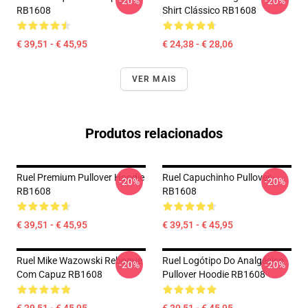
-20%
-20%
RB1608
Shirt Clássico RB1608
€ 39,51 - € 45,95
€ 24,38 - € 28,06
VER MAIS
Produtos relacionados
Ruel Premium Pullover Hoodie
Ruel Capuchinho Pullover
-20%
-20%
RB1608
RB1608
€ 39,51 - € 45,95
€ 39,51 - € 45,95
Ruel Mike Wazowski Reboque
Ruel Logótipo Do Analgésico
-20%
-20%
Com Capuz RB1608
Pullover Hoodie RB1608