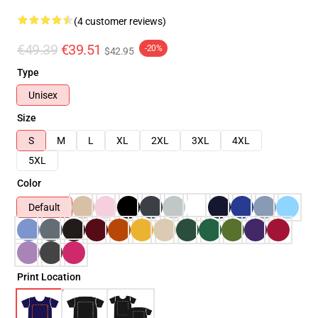
(4 customer reviews)
€49.39
€39.51
-20%
$42.95
Type
Unisex
Size
S
M
L
XL
2XL
3XL
4XL
5XL
Color
Default
Print Location