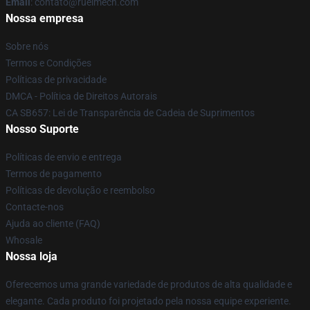
Email
: contato@ruelmech.com
Nossa empresa
Sobre nós
Termos e Condições
Políticas de privacidade
DMCA - Política de Direitos Autorais
CA SB657: Lei de Transparência de Cadeia de Suprimentos
Nosso Suporte
Políticas de envio e entrega
Termos de pagamento
Políticas de devolução e reembolso
Contacte-nos
Ajuda ao cliente (FAQ)
Whosale
Nossa loja
Oferecemos uma grande variedade de produtos de alta qualidade e
elegante. Cada produto foi projetado pela nossa equipe experiente.