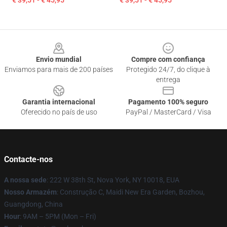
€ 39,51 - € 45,95
€ 39,51 - € 45,95
Footer
Envio mundial
Compre com confiança
Enviamos para mais de 200 países
Protegido 24/7, do clique à
entrega
Garantia internacional
Pagamento 100% seguro
Oferecido no país de uso
PayPal / MasterCard / Visa
Contacte-nos
A nossa sede
: 222 W 38th St, Nova York, NY 10018, EUA
Nosso Armazém
: Construção C, Maidi New Era Garden, Bozhou,
Guangdong, China
Hour
: 9AM – 5PM (Mon – Fri)