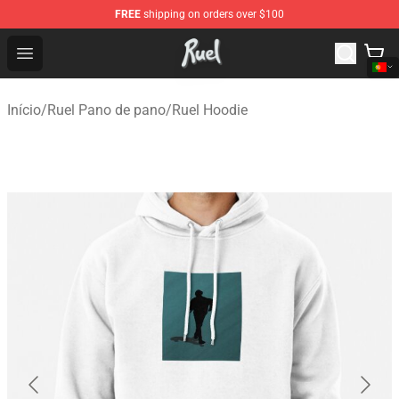
FREE
shipping on orders over $100
Ruel Store - Official Ruel Merchandise Shop
Open menu
Início
/
Ruel Pano de pano
/
Ruel Hoodie