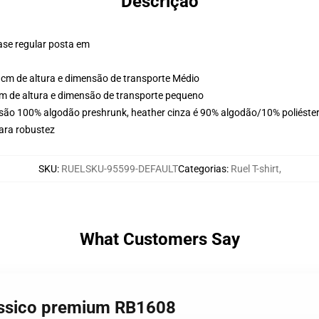
Descrição
ase regular posta em
cm de altura e dimensão de transporte Médio
m de altura e dimensão de transporte pequeno
são 100% algodão preshrunk, heather cinza é 90% algodão/10% poliéster,
ara robustez
SKU
:
RUELSKU-95599-DEFAULT
Categorias
:
Ruel T-shirt
,
What Customers Say
clássico premium RB1608