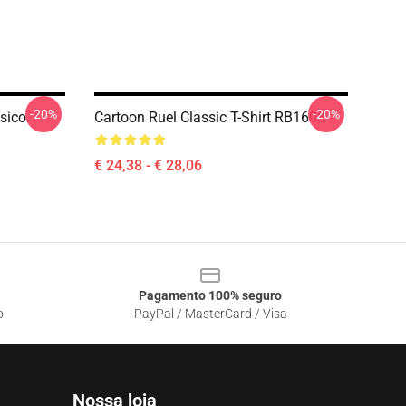
-20%
-20%
sico T-
Cartoon Ruel Classic T-Shirt RB1608
€ 24,38 - € 28,06
Pagamento 100% seguro
o
PayPal / MasterCard / Visa
Nossa loja