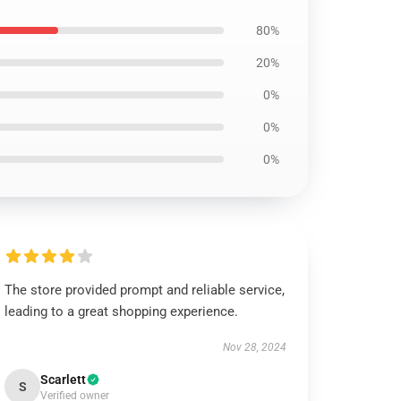
80%
20%
0%
0%
0%
The store provided prompt and reliable service,
leading to a great shopping experience.
Nov 28, 2024
Scarlett
S
Verified owner