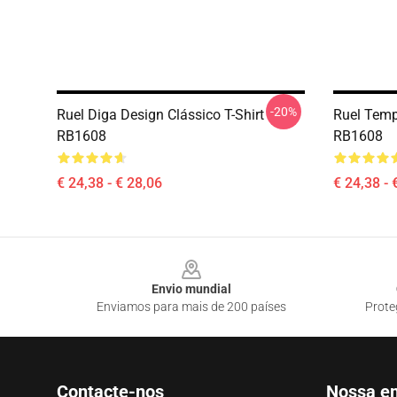
-20%
Ruel Diga Design Clássico T-Shirt
Ruel Tempo
RB1608
RB1608
€ 24,38 - € 28,06
€ 24,38 - 
Footer
Envio mundial
Enviamos para mais de 200 países
Prote
Contacte-nos
Nossa e