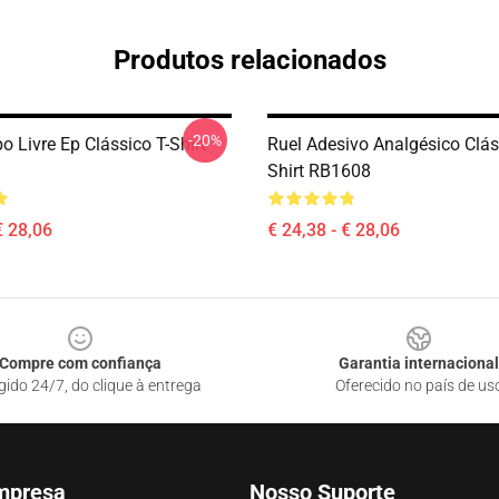
Produtos relacionados
-20%
 Livre Ep Clássico T-Shirt
Ruel Adesivo Analgésico Clás
Shirt RB1608
€ 28,06
€ 24,38 - € 28,06
Compre com confiança
Garantia internacional
gido 24/7, do clique à entrega
Oferecido no país de us
mpresa
Nosso Suporte