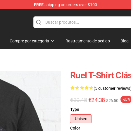
FREE
shipping on orders over $100
Compre por categoria
Rastreamento de pedido
Blog
Ruel T-Shirt Cl
(5 customer reviews
€30.48
€24.38
-20%
$26.50
Type
Unisex
Color