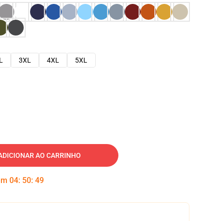
L
3XL
4XL
5XL
ADICIONAR AO CARRINHO
 em
04
:
50
:
48