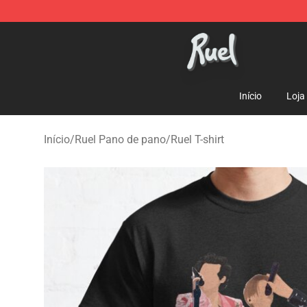
Ruel Store - Official Ruel Merchandise Shop
Início
Loja
Início
/
Ruel Pano de pano
/
Ruel T-shirt