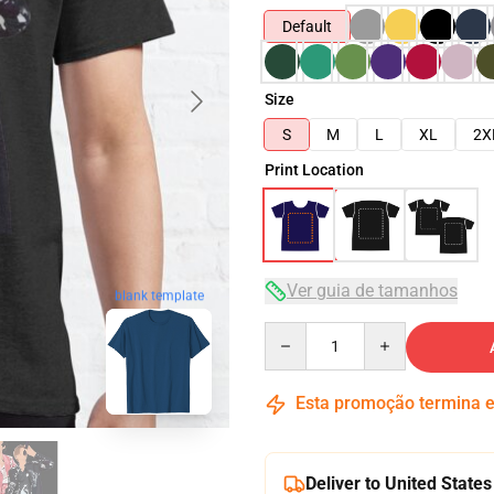
Default
Size
S
M
L
XL
2X
Print Location
Ver guia de tamanhos
blank template
Quantity
Esta promoção termina
Deliver to United States