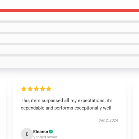
This item surpassed all my expectations; it’s
dependable and performs exceptionally well.
Dec 2, 2024
Eleanor
E
Verified owner