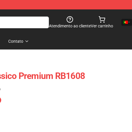
Atendimento ao cliente
Ver carrinho
Contato
ássico Premium RB1608
)