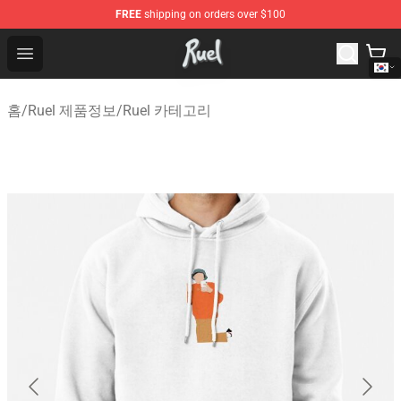
FREE
shipping on orders over $100
Ruel Store - Official Ruel Merchandise Shop
Open menu
홈
/
Ruel 제품정보
/
Ruel 카테고리