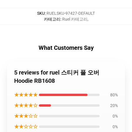
SKU
:
RUELSKU-97427-DEFAULT
카테고리
:
Ruel 카테고리
,
What Customers Say
5 reviews for ruel 스티커 풀 오버
Hoodie RB1608
★★★★★
80%
★★★★☆
20%
★★★☆☆
0%
★★☆☆☆
0%