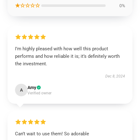
★☆☆☆☆
0%
I’m highly pleased with how well this product
performs and how reliable it is; it’s definitely worth
the investment.
Dec 8, 2024
Amy
A
Verified owner
Can’t wait to use them! So adorable