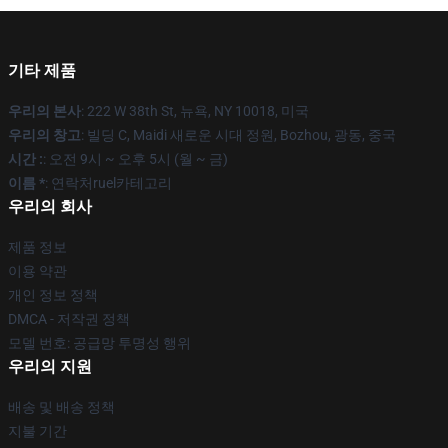
기타 제품
우리의 본사
: 222 W 38th St, 뉴욕, NY 10018, 미국
우리의 창고
: 빌딩 C, Maidi 새로운 시대 정원, Bozhou, 광동, 중국
시간 :
: 오전 9시 ~ 오후 5시 (월 ~ 금)
이름 *
: 연락처ruel카테고리
우리의 회사
제품 정보
이용 약관
개인 정보 정책
DMCA - 저작권 정책
모델 번호: 공급망 투명성 행위
우리의 지원
배송 및 배송 정책
지불 기간