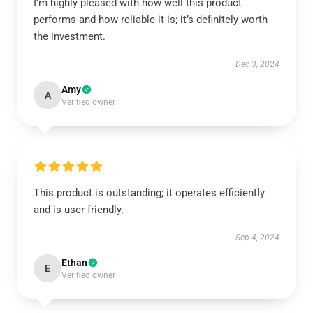
I’m highly pleased with how well this product
performs and how reliable it is; it’s definitely worth
the investment.
Dec 3, 2024
Amy
A
Verified owner
This product is outstanding; it operates efficiently
and is user-friendly.
Sep 4, 2024
Ethan
E
Verified owner