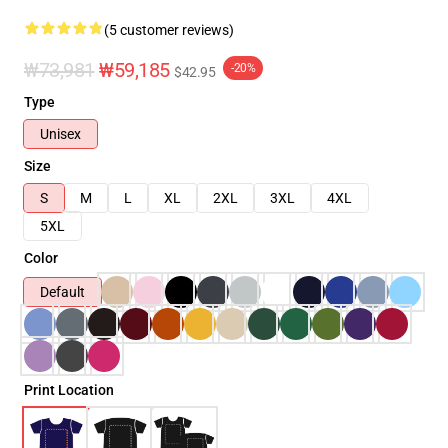
(5 customer reviews)
₩73,981
₩59,185
-20%
$42.95
Type
Unisex
Size
S
M
L
XL
2XL
3XL
4XL
5XL
Color
Default
Print Location