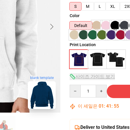
S
M
L
XL
2X
Color
Default
Print Location
사이즈 가이드 보기
blank template
Quantity
이 세일은
01
:
41
:
54
Deliver to United States