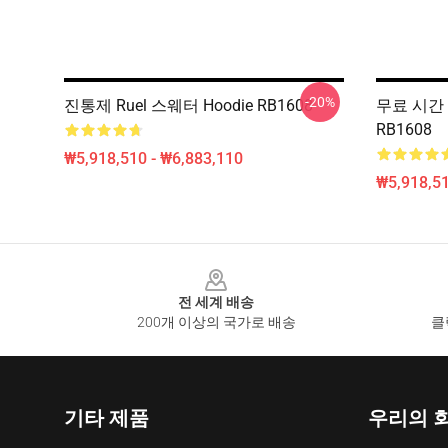
-20%
진통제 Ruel 스웨터 Hoodie RB1608
무료 시간 Ru
RB1608
₩5,918,510 - ₩6,883,110
₩5,918,51
Footer
전 세계 배송
200개 이상의 국가로 배송
클
기타 제품
우리의 