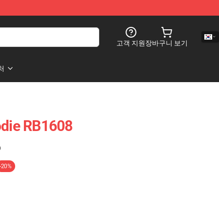
고객 지원
장바구니 보기
처
die RB1608
)
-20%