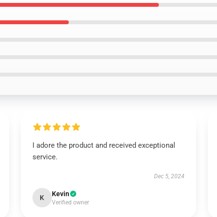
I adore the product and received exceptional
service.
Dec 5, 2024
Kevin
K
Verified owner