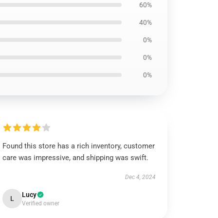
60%
40%
0%
0%
0%
Found this store has a rich inventory, customer
care was impressive, and shipping was swift.
Dec 4, 2024
Lucy
L
Verified owner