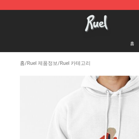
Ruel Store - Official Ruel Merchandise Shop
홈
홈
/
Ruel 제품정보
/
Ruel 카테고리