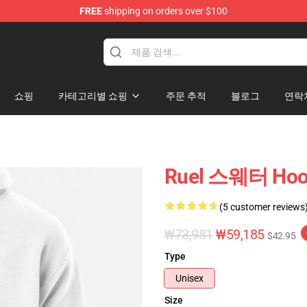
FREE
shipping on orders over $100
쇼핑
카테고리별 쇼핑
주문 추적
블로그
연락
Ruel 스웨터 Hoo
(5 customer reviews
₩73,981
₩59,185
$42.95
Type
Unisex
Size