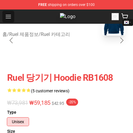
FREE
shipping on orders over $100
blank template
Open menu
Ruel Store - Official Ruel Merchan
홈
/
Ruel 제품정보
/
Ruel 카테고리
Ruel 당기기 Hoodie RB1608
(5 customer reviews)
₩73,981
₩59,185
-20%
$42.95
Type
Unisex
Size