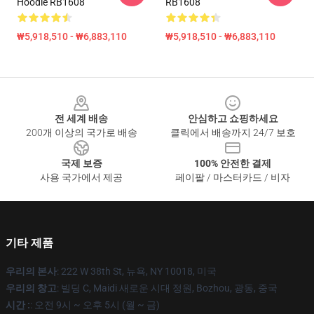
Hoodie RB1608
RB1608
₩5,918,510 - ₩6,883,110
₩5,918,510 - ₩6,883,110
Footer
전 세계 배송
안심하고 쇼핑하세요
200개 이상의 국가로 배송
클릭에서 배송까지 24/7 보호
국제 보증
100% 안전한 결제
사용 국가에서 제공
페이팔 / 마스터카드 / 비자
기타 제품
우리의 본사
: 222 W 38th St, 뉴욕, NY 10018, 미국
우리의 창고
: 빌딩 C, Maidi 새로운 시대 정원, Bozhou, 광동, 중국
시간 :
: 오전 9시 ~ 오후 5시 (월 ~ 금)