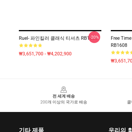
-20%
Ruel- 파인킬러 클래식 티셔츠 RB1608
Free Time 
RB1608
₩3,651,700 - ₩4,202,900
₩3,651,70
Footer
전 세계 배송
200개 이상의 국가로 배송
클
기타 제품
우리의 