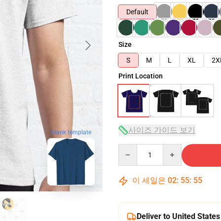
Default
Size
S
M
L
XL
2X
Print Location
사이즈 가이드 보기
blank template
Quantity
이 세일은
02
:
55
:
54
Deliver to United States