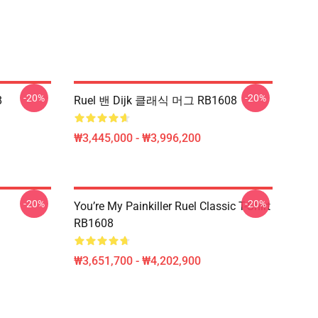
-20%
-20%
8
Ruel 밴 Dijk 클래식 머그 RB1608
₩3,445,000 - ₩3,996,200
-20%
-20%
You’re My Painkiller Ruel Classic T-Shirt
RB1608
₩3,651,700 - ₩4,202,900