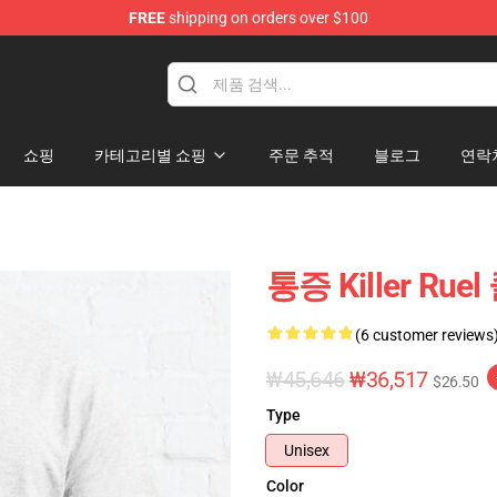
FREE
shipping on orders over $100
쇼핑
카테고리별 쇼핑
주문 추적
블로그
연락
통증 Killer Ru
(6 customer reviews
₩45,646
₩36,517
$26.50
Type
Unisex
Color