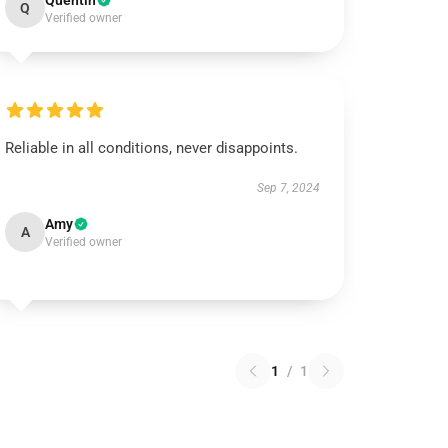
Quentin
Q
Verified owner
Reliable in all conditions, never disappoints.
Sep 7, 2024
Amy
A
Verified owner
1
/
1