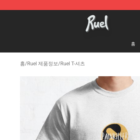
Ruel Store - Official Ruel Merchandise Shop
홈
홈
/
Ruel 제품정보
/
Ruel T-셔츠