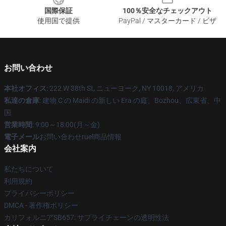
国際保証
100％安全なチェックアウト
使用国で提供
PayPal / マスターカード / ビザ
お問い合わせ
本社オフィス
: 222 W 38th St, ニューヨーク, NY 10018, アメリカ
私達の倉庫
: 建物 C の Maidi の新しい Era の庭、Bozhou、広東省、中
国
営業時間
: 9:00～18:00(月～金)
電子メール
お問い合わせruel商品情報
会社案内
私たちについて
利用規約
プライバシーポリシー
DMCA - 著作権ポリシー
カリフォルニアSB657: サプライチェーンの透明性法