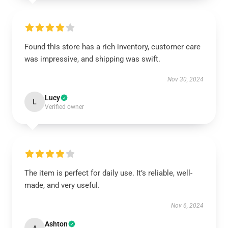
Found this store has a rich inventory, customer care
was impressive, and shipping was swift.
Nov 30, 2024
Lucy
L
Verified owner
The item is perfect for daily use. It’s reliable, well-
made, and very useful.
Nov 6, 2024
Ashton