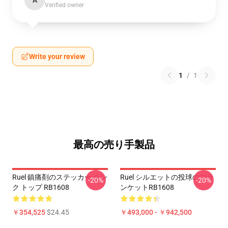
A
Verified owner
Write your review
1
/
1
最高の売り手製品
Ruel 鎮痛剤のステッカー タン
Ruel シルエットの投球のブラ
-20%
-20%
ク トップ RB1608
ンケットRB1608
￥354,525
$24.45
￥493,000 - ￥942,500