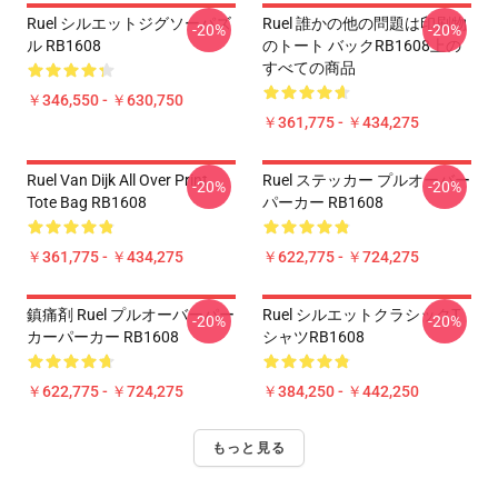
Ruel シルエットジグソーパズ
Ruel 誰かの他の問題は印刷物
-20%
-20%
ル RB1608
のトート バックRB1608上の
すべての商品
￥346,550 - ￥630,750
￥361,775 - ￥434,275
Ruel Van Dijk All Over Print
Ruel ステッカー プルオーバー
-20%
-20%
Tote Bag RB1608
パーカー RB1608
￥361,775 - ￥434,275
￥622,775 - ￥724,275
鎮痛剤 Ruel プルオーバーパー
Ruel シルエットクラシックT
-20%
-20%
カーパーカー RB1608
シャツRB1608
￥622,775 - ￥724,275
￥384,250 - ￥442,250
もっと見る