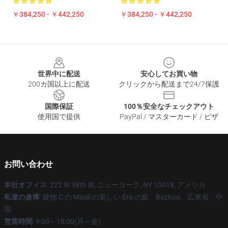
￥384,250 - ￥442,250
￥384,250 - ￥442,250
Footer
世界中に配送
安心してお買い物
200カ国以上に配送
クリックから配送まで24/7保護
国際保証
100％安全なチェックアウト
使用国で提供
PayPal / マスターカード / ビザ
お問い合わせ
本社オフィス
: 222 W 38th St, ニューヨーク, NY 10018, アメリカ
私達の倉庫
: 建物 C の Maidi の新しい Era の庭、Bozhou、広東省、中
国
営業時間
: 9:00～18:00(月～金)