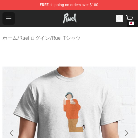
FREE
shipping on orders over $100
Ruel Store - Official Ruel Merchandise Shop
Open menu
ホーム
/
Ruel ログイン
/
Ruel Tシャツ