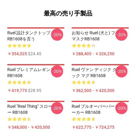
最高の売り手製品
Ruel 設計タンクトップ
お知らせ Ruel (犬と) フラット
-20%
-20%
RB1608を言う
マスクRB1608
￥354,525
$24.45
￥288,405 - ￥326,250
Ruel プレミアムレギンス
Ruel ヴァン ディジク クラシ
-20%
-20%
RB1608
ック マグ RB1608
￥419,775
$28.95
￥362,500 - ￥420,500
Ruel "Real Thing" スローピロ
Ruel プルオーバーパーカーパ
-20%
-20%
ー RB1608
ーカー RB1608
￥348,000 - ￥420,500
￥622,775 - ￥724,275