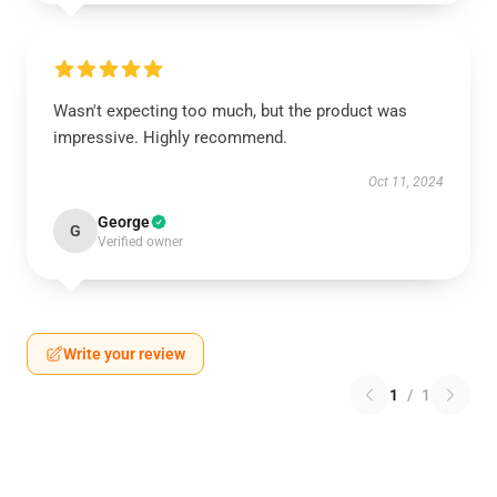
Wasn't expecting too much, but the product was
impressive. Highly recommend.
Oct 11, 2024
George
G
Verified owner
Write your review
1
/
1