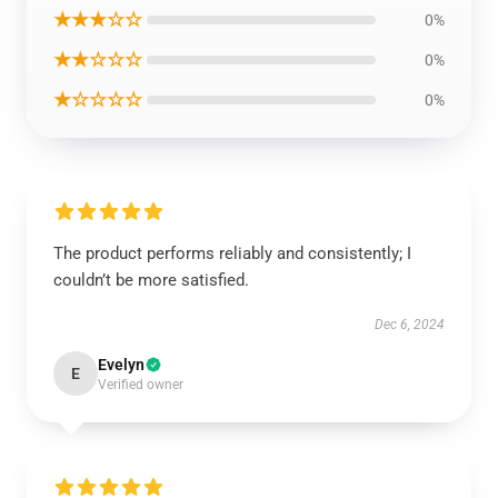
★★★☆☆
0%
★★☆☆☆
0%
★☆☆☆☆
0%
The product performs reliably and consistently; I
couldn’t be more satisfied.
Dec 6, 2024
Evelyn
E
Verified owner