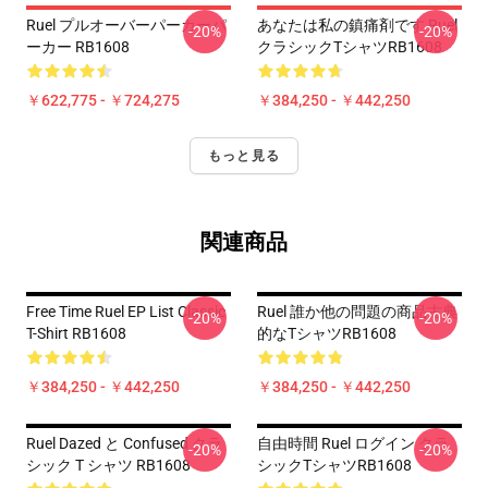
Ruel プルオーバーパーカーパ
あなたは私の鎮痛剤です Ruel
-20%
-20%
ーカー RB1608
クラシックTシャツRB1608
￥622,775 - ￥724,275
￥384,250 - ￥442,250
もっと見る
関連商品
Free Time Ruel EP List Classic
Ruel 誰か他の問題の商品古典
-20%
-20%
T-Shirt RB1608
的なTシャツRB1608
￥384,250 - ￥442,250
￥384,250 - ￥442,250
Ruel Dazed と Confused クラ
自由時間 Ruel ログイン クラ
-20%
-20%
シック T シャツ RB1608
シックTシャツRB1608