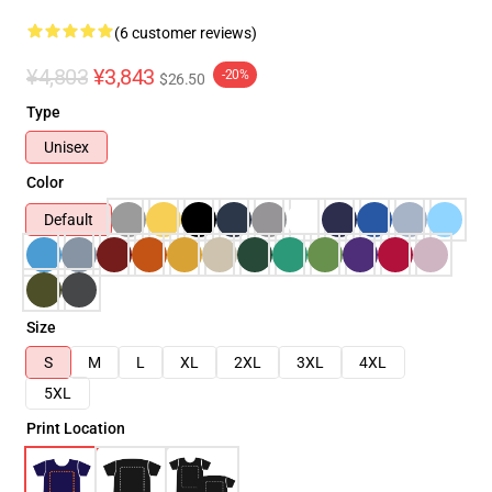
(6 customer reviews)
¥4,803
¥3,843
-20%
$26.50
Type
Unisex
Color
Default
Size
S
M
L
XL
2XL
3XL
4XL
5XL
Print Location