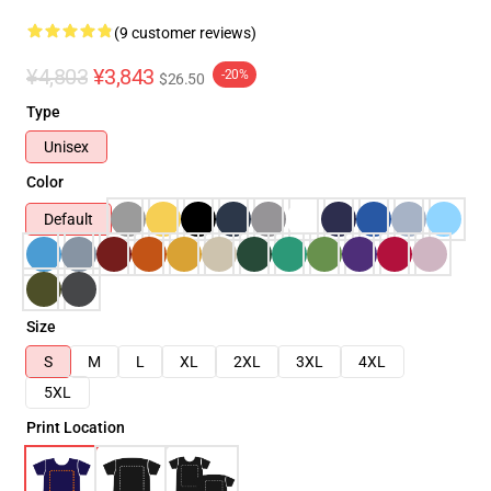
(9 customer reviews)
¥4,803
¥3,843
-20%
$26.50
Type
Unisex
Color
Default
Size
S
M
L
XL
2XL
3XL
4XL
5XL
Print Location