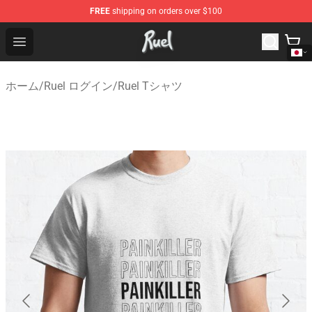
FREE
shipping on orders over $100
Ruel Store - Official Ruel Merchandise Shop
Open menu
ホーム
/
Ruel ログイン
/
Ruel Tシャツ