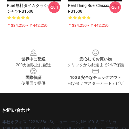
Ruel 無料タイムクラシックT
Real Thing Ruel Classic T-Shirt
-20%
-20%
シャツRB1608
RB1608
￥384,250 - ￥442,250
￥384,250 - ￥442,250
Footer
世界中に配送
安心してお買い物
200カ国以上に配送
クリックから配送まで24/7保護
国際保証
100％安全なチェックアウト
使用国で提供
PayPal / マスターカード / ビザ
お問い合わせ
本社オフィス
: 222 W 38th St, ニューヨーク, NY 10018, アメリカ
私達の倉庫
: 建物 C の Maidi の新しい Era の庭、Bozhou、広東省、中