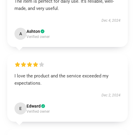
The item is perfect for daily use. It’s reliable, well-
made, and very useful.
Dec 4, 2024
Ashton
A
Verified owner
I love the product and the service exceeded my
expectations.
Dec 2, 2024
Edward
E
Verified owner