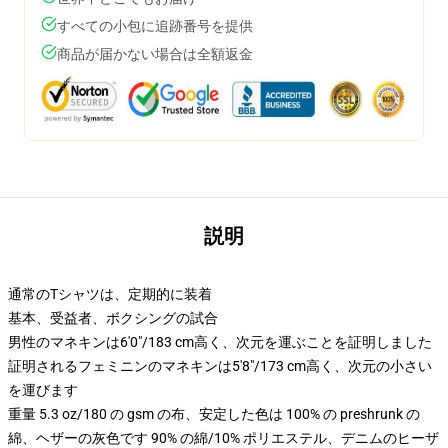
すべての小包に追跡番号を提供
商品が届かない場合は全額返金
説明
通常のTシャツは、定期的に装着
基本、受益者、ボクシングの試合
男性のマネキンは6'0"/183 cm高く、次元を運ぶことを証明しました
証明されるフェミニンのマネキンは5'8"/173 cm高く、次元の小さい
を運びます
重量 5.3 oz/180 の gsm の布、安定した色は 100% の preshrunk の
綿、ヘザーの灰色です 90% の綿/10% ポリエステル、デニムのヒーザ