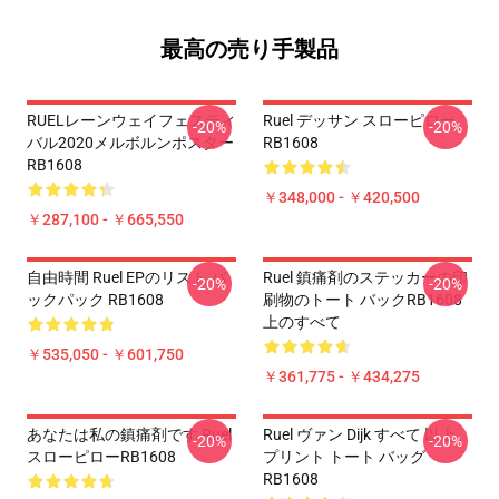
最高の売り手製品
RUELレーンウェイフェスティ
Ruel デッサン スローピロー
-20%
-20%
バル2020メルボルンポスター
RB1608
RB1608
￥348,000 - ￥420,500
￥287,100 - ￥665,550
自由時間 Ruel EPのリスト バ
Ruel 鎮痛剤のステッカーの印
-20%
-20%
ックパック RB1608
刷物のトート バックRB1608
上のすべて
￥535,050 - ￥601,750
￥361,775 - ￥434,275
あなたは私の鎮痛剤です Ruel
Ruel ヴァン Dijk すべて 以上
-20%
-20%
スローピローRB1608
プリント トート バッグ
RB1608