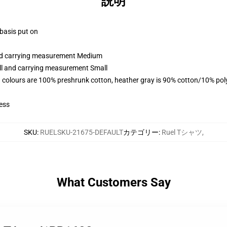
説明
 basis put on
and carrying measurement Medium
all and carrying measurement Small
 colours are 100% preshrunk cotton, heather gray is 90% cotton/10% pol
ess
SKU
:
RUELSKU-21675-DEFAULT
カテゴリー
:
Ruel Tシャツ
,
What Customers Say