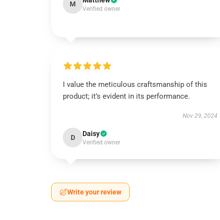
Matthew
M
Verified owner
I value the meticulous craftsmanship of this
product; it’s evident in its performance.
Nov 29, 2024
Daisy
D
Verified owner
Write your review