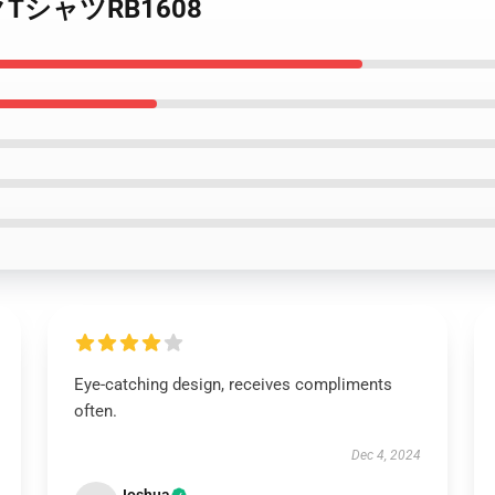
シックTシャツRB1608
Eye-catching design, receives compliments
often.
Dec 4, 2024