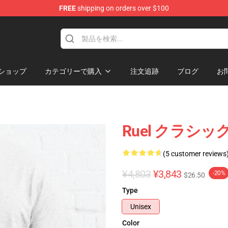
FREE
shipping on orders over $100
ショップ
カテゴリーで購入
注文追跡
ブログ
お
Ruel クラシッ
(5 customer reviews
¥4,803
¥3,843
-20%
$26.50
Type
Unisex
Color