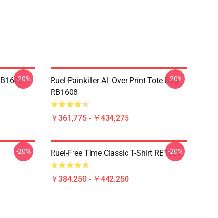
-20%
-20%
B1608
Ruel-Painkiller All Over Print Tote Bag
RB1608
￥361,775 - ￥434,275
-20%
-20%
Ruel-Free Time Classic T-Shirt RB1608
￥384,250 - ￥442,250