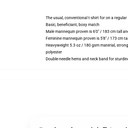
The usual, conventional t-shirt for on a regular
Basic, beneficiant, boxy match
Male mannequin proven is 6'0" / 183 cm tall 
Feminine mannequin proven is 5'8" / 173 cm t
Heavyweight 5.3 oz / 180 gsm material, strong
polyester
Double-needle hems and neck band for sturdin