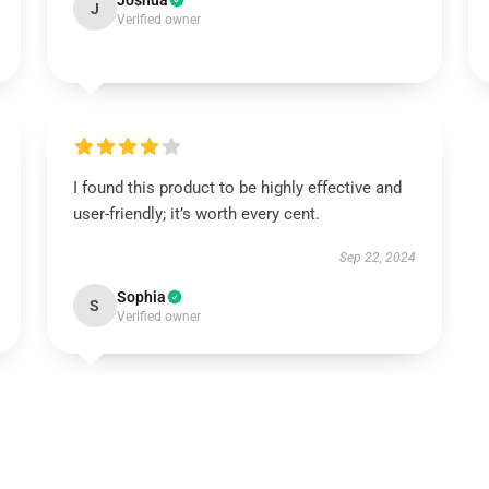
Joshua
J
Verified owner
I found this product to be highly effective and
user-friendly; it’s worth every cent.
Sep 22, 2024
Sophia
S
Verified owner