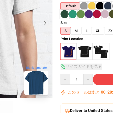
Default
Size
S
M
L
XL
2X
Print Location
サイズガイドを見る
blank template
Quantity
このセールはあと
00
:
28
Deliver to United States