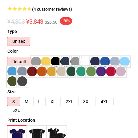
(4 customer reviews)
¥4,803
¥3,843
-20%
$26.50
Type
Unisex
Color
Default
Size
S
M
L
XL
2XL
3XL
4XL
5XL
Print Location