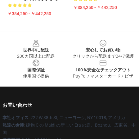
￥384,250 - ￥442,250
￥384,250 - ￥442,250
Footer
世界中に配送
安心してお買い物
200カ国以上に配送
クリックから配送まで24/7保護
国際保証
100％安全なチェックアウト
使用国で提供
PayPal / マスターカード / ビザ
お問い合わせ
本社オフィス
: 222 W 38th St, ニューヨーク, NY 10018, アメリカ
私達の倉庫
: 建物 C の Maidi の新しい Era の庭、Bozhou、広東省、中
国