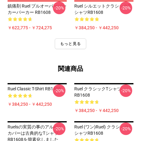
鎮痛剤 Ruel プルオーバーパー
Ruel シルエットクラシックT
-20%
-20%
カーパーカー RB1608
シャツRB1608
￥622,775 - ￥724,275
￥384,250 - ￥442,250
もっと見る
関連商品
Ruel Classic T-Shirt RB1608
Ruel クラシックTシャツ
-20%
-20%
RB1608
￥384,250 - ￥442,250
￥384,250 - ￥442,250
Ruelsの実質の事のアルバム
Ruel (ワン)ruel) クラシックT
-20%
-20%
カバーは古典的なTシャツ
シャツRB1608
RB1608を簡素化しました