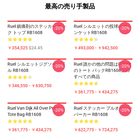
最高の売り手製品
Ruel 鎮痛剤のステッカー タン
Ruel シルエットの投球のブラ
-20%
-20%
ク トップ RB1608
ンケットRB1608
￥354,525
$24.45
￥493,000 - ￥942,500
Ruel シルエットジグソーパズ
Ruel 誰かの他の問題は印刷物
-20%
-20%
ル RB1608
のトート バックRB1608上の
すべての商品
￥346,550 - ￥630,750
￥361,775 - ￥434,275
Ruel Van Dijk All Over Print
Ruel ステッカー プルオーバー
-20%
-20%
Tote Bag RB1608
パーカー RB1608
￥361,775 - ￥434,275
￥622,775 - ￥724,275