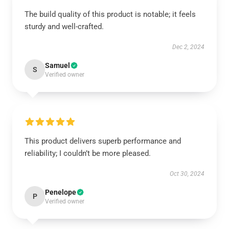
The build quality of this product is notable; it feels
sturdy and well-crafted.
Dec 2, 2024
Samuel
S
Verified owner
This product delivers superb performance and
reliability; I couldn’t be more pleased.
Oct 30, 2024
Penelope
P
Verified owner