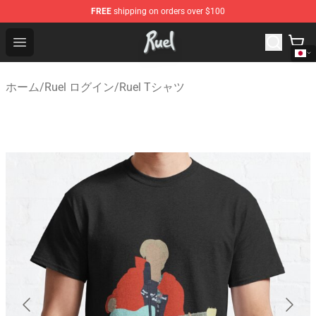
FREE
shipping on orders over $100
Ruel Store - Official Ruel Merchandise Shop
Open menu
ホーム
/
Ruel ログイン
/
Ruel Tシャツ