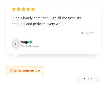
Such a handy item that I use all the time. It’s
practical and performs very well.
Oct 3, 2024
Sage
S
Verified owner
Write your review
1
/
1