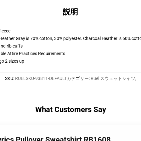
説明
fleece
 Heather Gray is 70% cotton, 30% polyester. Charcoal Heather is 60% cott
nd rib cuffs
able Attire Practices Requirements
go 2 sizes up
SKU
:
RUELSKU-93811-DEFAULT
カテゴリー
:
Ruel スウェットシャツ
,
What Customers Say
lyrics Pullover Sweatshirt RB1608