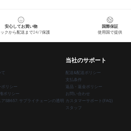
安心してお買い物
国際保証
ックから配送まで24/7保護
使用国で提供
当社のサポート
いて
配送&配送ポリシー
支払条件
ーポリシー
返品・返金ポリシー
著作権ポリシー
お問い合わせ
アSB657: サプライチェーンの透明
カスタマーサポート(FAQ)
スタッフ