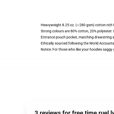
Heavyweight 8.25 oz. (~280 gsm) cotton-rich 
Strong colours are 80% cotton, 20% polyester.
Entrance pouch pocket, matching drawstring a
Ethically sourced following the World Account
Notice: For those who like your hoodies saggy 
3 reviews for free time ruel 