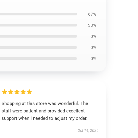
67%
33%
0%
0%
0%
Shopping at this store was wonderful. The
staff were patient and provided excellent
support when I needed to adjust my order.
Oct 14, 2024