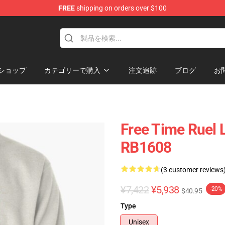
FREE
shipping on orders over $100
ショップ
カテゴリーで購入
注文追跡
ブログ
お
Free Time Ruel L
RB1608
(3 customer reviews
¥7,422
¥5,938
-20%
$40.95
Type
Unisex