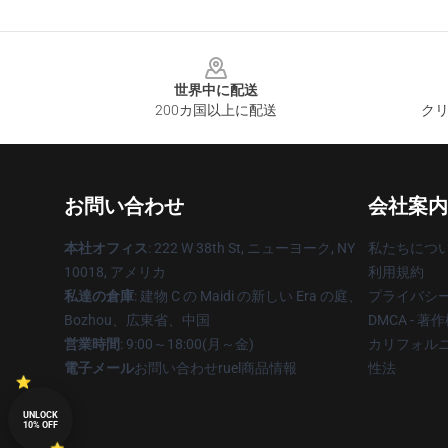
Footer
世界中に配送
200カ国以上に配送
クリ
お問い合わせ
会社案内
本社オフィス
: 222 W 38th St, ニューヨーク, NY
私たちにつ
10018, アメリカ
利用規約
私達の倉庫
: 建物 C の Maidi の新しい Era の庭、
プライバシ
Bozhou、広東省、中国
DMCA - 
営業時間
: 9:00～18:00(月～金)
カリフォルニ
電子メール
お問い合わせruel商品情報
性法
UNLOCK
10% OFF