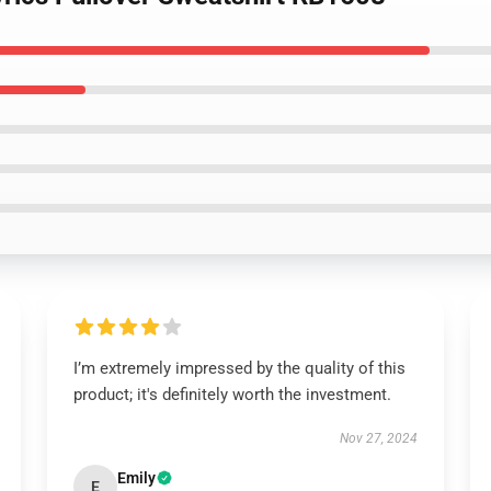
I’m extremely impressed by the quality of this
product; it's definitely worth the investment.
Nov 27, 2024
Emily
E