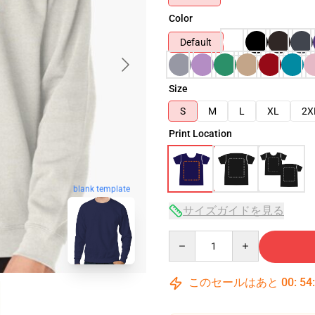
Color
Default
Size
S
M
L
XL
2X
Print Location
blank template
サイズガイドを見る
Quantity
このセールはあと
00
:
54