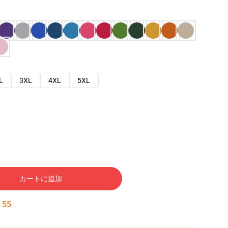
L
3XL
4XL
5XL
カートに追加
:
54