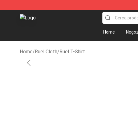
Ruel Store - Official Ruel Merchandise Shop
Home
Negoz
Home
/
Ruel Cloth
/
Ruel T-Shirt