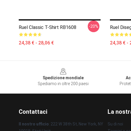
-20%
Ruel Classic T-Shirt RB1608
Ruel Dise
24,38 € - 28,06 €
24,38 € - 
Footer
Spedizione mondiale
Ac
Spediamo in oltre 200 paesi
Protet
Contattaci
La nostr
Il nostro ufficio
: 222 W 38th St, New York, NY
Su di noi