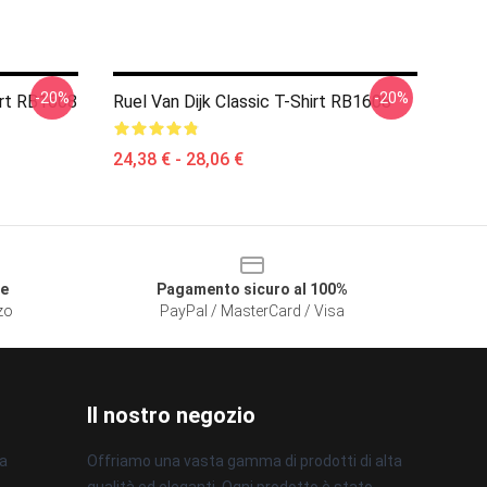
-20%
-20%
irt RB1608
Ruel Van Dijk Classic T-Shirt RB1608
24,38 € - 28,06 €
le
Pagamento sicuro al 100%
zzo
PayPal / MasterCard / Visa
Il nostro negozio
na
Offriamo una vasta gamma di prodotti di alta