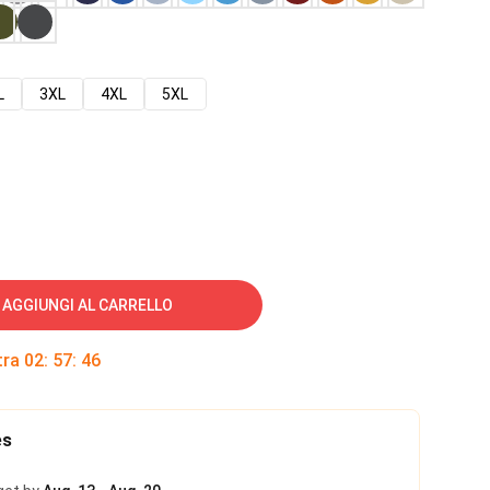
L
3XL
4XL
5XL
AGGIUNGI AL CARRELLO
tra
02
:
57
:
45
es