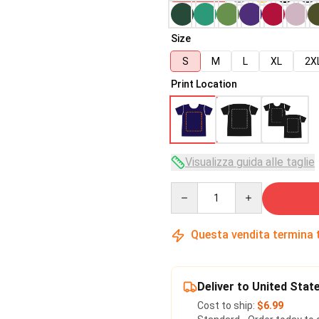
Size
S
M
L
XL
2X
Print Location
Visualizza guida alle taglie
Quantity
Questa vendita termina 
Deliver to United Stat
Cost to ship:
$6.99