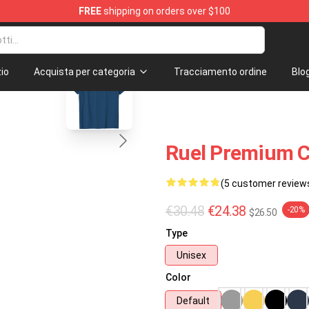
FREE
shipping on orders over $100
blank template
io
Acquista per categoria
Tracciamento ordine
Blo
Ruel Premium C
(5 customer review
€30.48
€24.38
-20%
$26.50
Type
Unisex
Color
Default