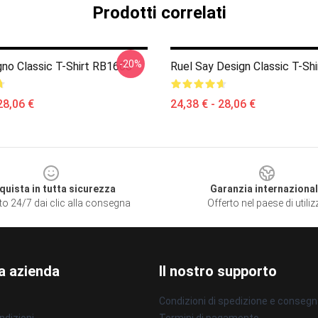
Prodotti correlati
-20%
gno Classic T-Shirt RB1608
Ruel Say Design Classic T-Sh
28,06 €
24,38 € - 28,06 €
quista in tutta sicurezza
Garanzia internaziona
to 24/7 dai clic alla consegna
Offerto nel paese di utili
a azienda
Il nostro supporto
Condizioni di spedizione e conseg