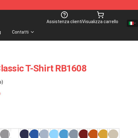
Assistenza clienti
Visualizza carrello
g
Contatti
lassic T-Shirt RB1608
s)