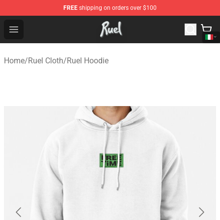
FREE
shipping on orders over $100
Ruel Store - Official Ruel Merchandise Shop
Open menu
Home
/
Ruel Cloth
/
Ruel Hoodie