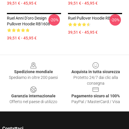
39,51 € - 45,95 €
39,51 € - 45,95 €
Ruel Anni D'oro Design
Ruel Pullover Hoodie RB1608
-20%
-20%
Pullover Hoodie RB1608
39,51 € - 45,95 €
39,51 € - 45,95 €
Footer
Spedizione mondiale
Acquista in tutta sicurezza
Spediamo in oltre 200 paesi
Protetto 24/7 dai clic alla
consegna
Garanzia internazionale
Pagamento sicuro al 100%
Offerto nel paese di utilizzo
PayPal / MasterCard / Visa
Contattaci