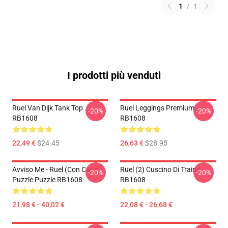
1
/
1
I prodotti più venduti
Ruel Van Dijk Tank Top
Ruel Leggings Premium
-20%
-20%
RB1608
RB1608
22,49 €
$24.45
26,63 €
$28.95
Avviso Me - Ruel (con Cane)
Ruel (2) Cuscino Di Traino
-20%
-20%
Puzzle Puzzle RB1608
RB1608
21,98 € - 40,02 €
22,08 € - 26,68 €