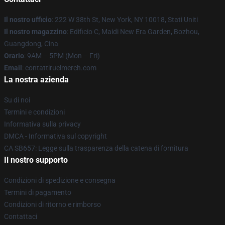
Il nostro ufficio
: 222 W 38th St, New York, NY 10018, Stati Uniti
Il nostro magazzino
: Edificio C, Maidi New Era Garden, Bozhou,
Guangdong, Cina
Orario
: 9AM – 5PM (Mon – Fri)
Email
: contattiruelmerch.com
La nostra azienda
Su di noi
Termini e condizioni
Informativa sulla privacy
DMCA - Informativa sul copyright
CA SB657: Legge sulla trasparenza della catena di fornitura
Il nostro supporto
Condizioni di spedizione e consegna
Termini di pagamento
Condizioni di ritorno e rimborso
Contattaci