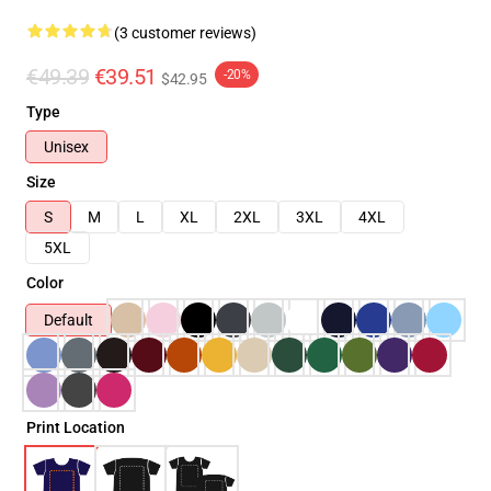
(3 customer reviews)
€49.39
€39.51
-20%
$42.95
Type
Unisex
Size
S
M
L
XL
2XL
3XL
4XL
5XL
Color
Default
Print Location