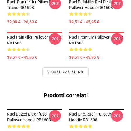
Ruel- Paninikiller Pillow Di
Ruel Painkiller Red Design
-20%
-20%
Traino RB1608
Pullover Hoodie RB1608
22,08 € - 26,68 €
39,51 € - 45,95 €
Ruel-Painkiller Pullover Hoodie
Ruel Premium Pullover Hoodie
-20%
-20%
RB1608
RB1608
39,51 € - 45,95 €
39,51 € - 45,95 €
VISUALIZZA ALTRO
Prodotti correlati
Ruel Dazed E Confuso
Ruel Uno.ruel) Pullover
-20%
-20%
Pullover Hoodie RB1608
Hoodie RB1608