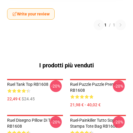
Write your review
1
/
1
I prodotti più venduti
Ruel Tank Top RB1608
Ruel Puzzle Puzzle Premium
-20%
-20%
RB1608
22,49 €
$24.45
21,98 € - 40,02 €
Ruel Disegno Pillow Di Traino
Ruel-Painkiller Tutto Sopra
-20%
-20%
RB1608
Stampa Tote Bag RB1608