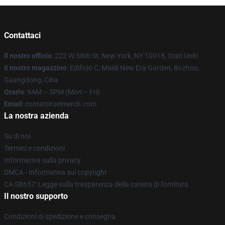
Contattaci
Il nostro ufficio
: 222 W 38th St, New York, NY 10018, Stati Uniti
Il nostro magazzino
: Edificio C, Maidi New Era Garden, Bozhou,
Guangdong, Cina
Orario
: 9AM – 5PM (Mon – Fri)
Email
: contattiruelmerch.com
La nostra azienda
Su di noi
Termini e condizioni
Informativa sulla privacy
DMCA - Informativa sul copyright
CA SB657: Legge sulla trasparenza della catena di fornitura
Il nostro supporto
Condizioni di spedizione e consegna