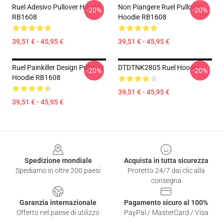
Ruel Adesivo Pullover Hoodie
Non Piangere Ruel Pullover
-20%
-20%
RB1608
Hoodie RB1608
39,51 € - 45,95 €
39,51 € - 45,95 €
Ruel Painkiller Design Pullover
DTDTNK2805 Ruel Hoodie
-20%
-20%
Hoodie RB1608
39,51 € - 45,95 €
39,51 € - 45,95 €
Footer
Spedizione mondiale
Acquista in tutta sicurezza
Spediamo in oltre 200 paesi
Protetto 24/7 dai clic alla
consegna
Garanzia internazionale
Pagamento sicuro al 100%
Offerto nel paese di utilizzo
PayPal / MasterCard / Visa