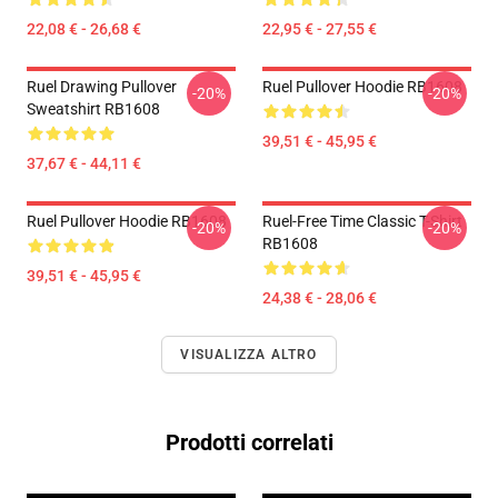
22,08 € - 26,68 €
22,95 € - 27,55 €
Ruel Drawing Pullover
Ruel Pullover Hoodie RB1608
-20%
-20%
Sweatshirt RB1608
39,51 € - 45,95 €
37,67 € - 44,11 €
Ruel Pullover Hoodie RB1608
Ruel-Free Time Classic T-Shirt
-20%
-20%
RB1608
39,51 € - 45,95 €
24,38 € - 28,06 €
VISUALIZZA ALTRO
Prodotti correlati