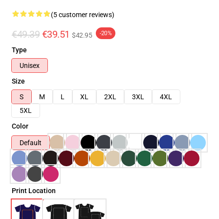
(5 customer reviews)
€49.39
€39.51
-20%
$42.95
Type
Unisex
Size
S
M
L
XL
2XL
3XL
4XL
5XL
Color
Default
Print Location