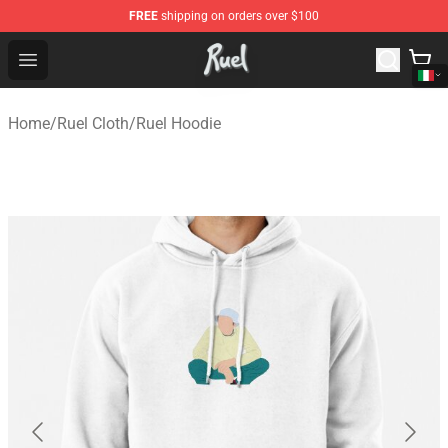
FREE
shipping on orders over $100
Ruel Store - Official Ruel Merchandise Shop
Open menu
Home
/
Ruel Cloth
/
Ruel Hoodie