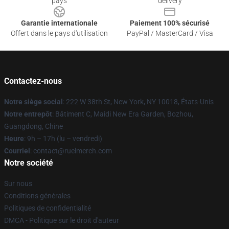
pays
delivery
Garantie internationale
Paiement 100% sécurisé
Offert dans le pays d'utilisation
PayPal / MasterCard / Visa
Contactez-nous
Notre siège social
: 222 W 38th St, New York, NY 10018, États-Unis
Notre entrepôt
: Bâtiment C, Maidi New Era Garden, Bozhou,
Guangdong, Chine
Heure
: 9h – 17h (lu – vendredi)
Courriel
: contact@ruelmerch.com
Notre société
Sur nous
Conditions générales
Politiques de confidentialité
DMCA - Politique sur le droit d'auteur