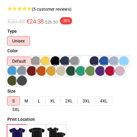
(5 customer reviews)
€30.48
€24.38
-20%
$26.50
Type
Unisex
Color
Default
Size
S
M
L
XL
2XL
3XL
4XL
5XL
Print Location