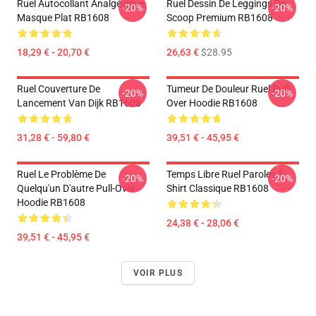
Ruel Autocollant Analgésique
Ruel Dessin De Leggings De
-20%
-20%
Masque Plat RB1608
Scoop Premium RB1608
18,29 € - 20,70 €
26,63 €
$28.95
Ruel Couverture De
Tumeur De Douleur Ruel Pull-
-20%
-20%
Lancement Van Dijk RB1608
Over Hoodie RB1608
31,28 € - 59,80 €
39,51 € - 45,95 €
Ruel Le Problème De
Temps Libre Ruel Paroles T-
-20%
-20%
Quelqu'un D'autre Pull-Over
Shirt Classique RB1608
Hoodie RB1608
24,38 € - 28,06 €
39,51 € - 45,95 €
VOIR PLUS