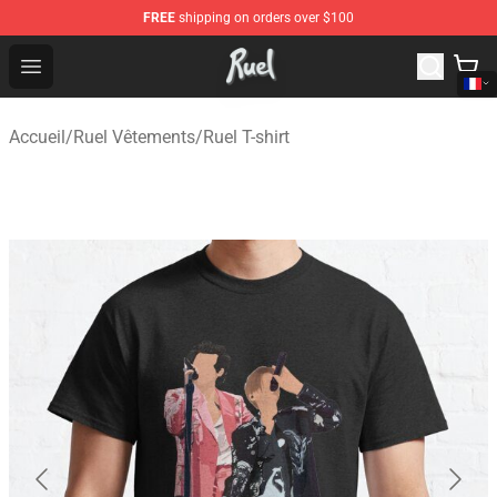
FREE
shipping on orders over $100
Ruel Store - Official Ruel Merchandise Shop
Open menu
Accueil
/
Ruel Vêtements
/
Ruel T-shirt