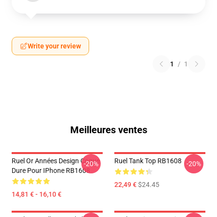
Write your review
1
/
1
Meilleures ventes
Ruel Or Années Design Coque
Ruel Tank Top RB1608
-20%
-20%
Dure Pour IPhone RB1608
22,49 €
$24.45
14,81 € - 16,10 €