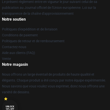
Le présent règlement entre en vigueur le jour suivant celui de sa
publication au Journal officiel de l'Union européenne. Loi sur la
transparence de la chaîne d'approvisionnement
Notre soutien
Politiques d'expédition et de livraison
Conditions de paiement
Politiques de retour et de remboursement
Contactez-nous
Aide aux clients (FAQ)
Vente
Notre magasin
Nous offrons un large éventail de produits de haute qualité et
élégants. Chaque produit a été conçu par notre équipe expérimentée.
Nous savons que vous voulez vous exprimer, donc nous offrons une
variété de dessins.
UNLOCK
10% OFF