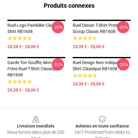
Produits connexes
Ruel Logo Painkiller Classic T-
Ruel Dessin T-Shirt Premium
-20%
-20%
Shirt RB1608
Scoop Classic RB1608
24,38 € - 28,06 €
24,38 € - 28,06 €
Garde Ton Souffle, Mon
Ruel Design Non Indiqué T-
-20%
-20%
Frère.ruel T-Shirt Classique
Shirt Classique RB1608
RB1608
24,38 € - 28,06 €
24,38 € - 28,06 €
Footer
Livraison mondiale
Achetez en toute confiance
Nous livrons dans plus de 200
24/7 Protected from clicks to