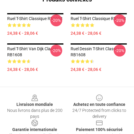
Ruel T-Shirt Classique RB1608
Ruel T-Shirt Classique RB1608
-20%
-20%
24,38 € - 28,06 €
24,38 € - 28,06 €
Ruel T-Shirt Van Dijk Classic
Ruel Dessin T-Shirt Classique
-20%
-20%
RB1608
RB1608
24,38 € - 28,06 €
24,38 € - 28,06 €
Footer
Livraison mondiale
Achetez en toute confiance
Nous livrons dans plus de 200
24/7 Protected from clicks to
pays
delivery
Garantie internationale
Paiement 100% sécurisé