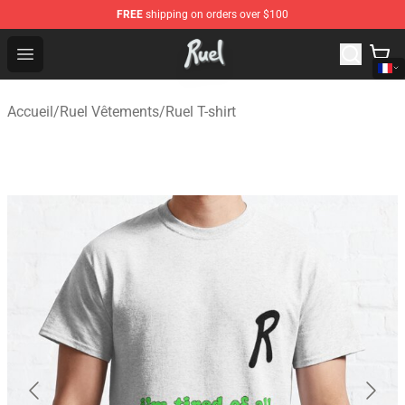
FREE
shipping on orders over $100
Ruel Store - Official Ruel Merchandise Shop
Open menu
Accueil
/
Ruel Vêtements
/
Ruel T-shirt