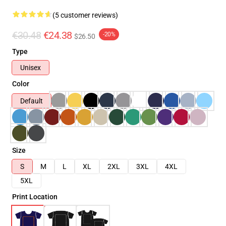
(5 customer reviews)
€30.48
€24.38
-20%
$26.50
Type
Unisex
Color
Default
Size
S
M
L
XL
2XL
3XL
4XL
5XL
Print Location