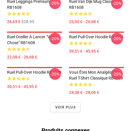
Ruel Leggings Premium
Ruel Van Dijk Mug Classique
-20%
-20%
RB1608
RB1608
26,63 €
$28.95
23,00 € - 26,68 €
Ruel Oreiller À Lancer "vraie
Ruel Pull-Over Hoodie RB1608
-20%
-20%
Chose" RB1608
39,51 € - 45,95 €
22,08 € - 26,68 €
Ruel Pull-Over Hoodie RB1608
Vous Êtes Mon Analgésique
-20%
-20%
Ruel T-Shirt Classique RB1608
39,51 € - 45,95 €
24,38 € - 28,06 €
VOIR PLUS
Produits connexes