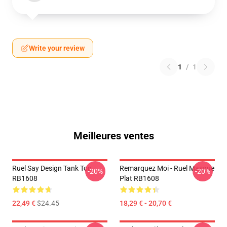
Write your review
1
/
1
Meilleures ventes
Ruel Say Design Tank Top
Remarquez Moi - Ruel Masque
-20%
-20%
RB1608
Plat RB1608
22,49 €
$24.45
18,29 € - 20,70 €