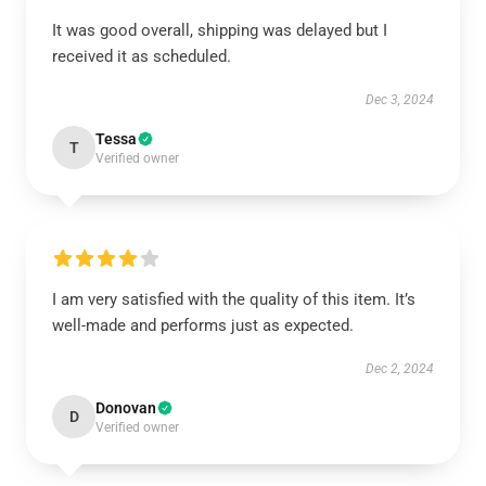
It was good overall, shipping was delayed but I
received it as scheduled.
Dec 3, 2024
Tessa
T
Verified owner
I am very satisfied with the quality of this item. It’s
well-made and performs just as expected.
Dec 2, 2024
Donovan
D
Verified owner