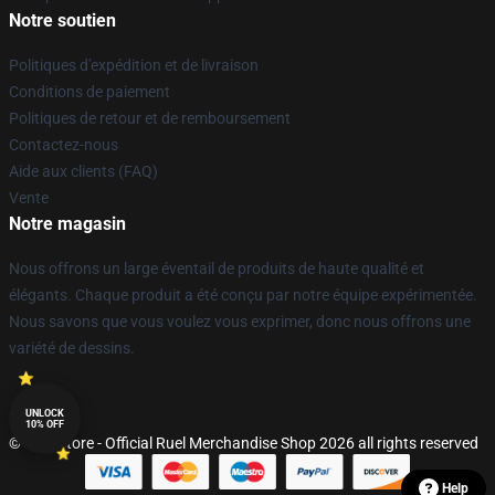
Notre soutien
Politiques d'expédition et de livraison
Conditions de paiement
Politiques de retour et de remboursement
Contactez-nous
Aide aux clients (FAQ)
Vente
Notre magasin
Nous offrons un large éventail de produits de haute qualité et
élégants. Chaque produit a été conçu par notre équipe expérimentée.
Nous savons que vous voulez vous exprimer, donc nous offrons une
variété de dessins.
UNLOCK
10% OFF
© Ruel Store - Official Ruel Merchandise Shop 2026 all rights reserved
Help