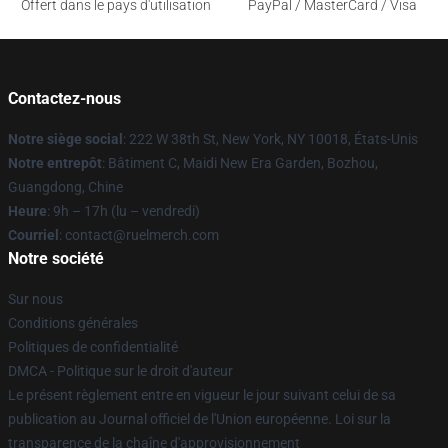
Offert dans le pays d'utilisation
PayPal / MasterCard / Visa
Contactez-nous
Notre siège social
: 222 W 38th St, New York, NY 10018, États-Unis
Notre entrepôt
: Bâtiment C, Maidi New Era Garden, Bozhou,
Guangdong, Chine
Heure
: 9h – 17h (lu – vendredi)
Courriel
: contact@ruelmerch.com
Notre société
Sur nous
Conditions générales
Politiques de confidentialité
DMCA - Politique sur le droit d'auteur
Le présent règlement entre en vigueur le jour suivant celui de sa
publication au Journal officiel de l'Union européenne. Loi sur la
transparence de la chaîne d'approvisionnement