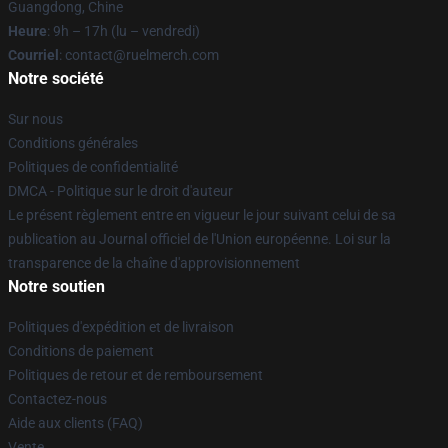
Guangdong, Chine
Heure
: 9h – 17h (lu – vendredi)
Courriel
: contact@ruelmerch.com
Notre société
Sur nous
Conditions générales
Politiques de confidentialité
DMCA - Politique sur le droit d'auteur
Le présent règlement entre en vigueur le jour suivant celui de sa
publication au Journal officiel de l'Union européenne. Loi sur la
transparence de la chaîne d'approvisionnement
Notre soutien
Politiques d'expédition et de livraison
Conditions de paiement
Politiques de retour et de remboursement
Contactez-nous
Aide aux clients (FAQ)
Vente