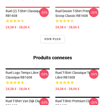
Ruel (2) T-Shirt Classique
Ruel Dessin T-Shirt Premium
-20%
-20%
RB1608
Scoop Classic RB1608
24,38 € - 28,06 €
24,38 € - 28,06 €
VOIR PLUS
Produits connexes
Ruel Logo Temps Libre T-Shirt
Ruel T-Shirt Classique Temps
-20%
-20%
Classique RB1608
Libre RB1608
24,38 € - 28,06 €
24,38 € - 28,06 €
Ruel T-Shirt Van Dijk Classic
Ruel T-Shirt Premium Classic
-20%
-20%