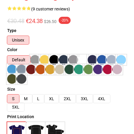
(9 customer reviews)
€30.48
€24.38
-20%
$26.50
Type
Unisex
Color
Default
Size
S
M
L
XL
2XL
3XL
4XL
5XL
Print Location