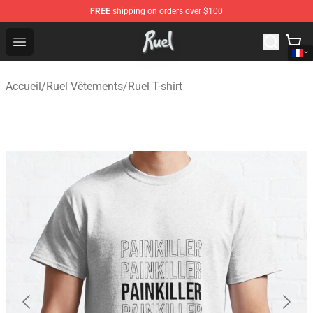
FREE
shipping on orders over $100
Ruel Store - Official Ruel Merchandise Shop
Open menu
Accueil
/
Ruel Vêtements
/
Ruel T-shirt