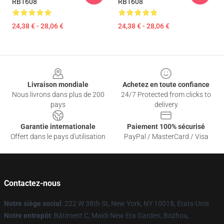
RB1608
RB1608
24,38 € - 28,06 €
24,38 € - 28,06 €
Footer
Livraison mondiale
Achetez en toute confiance
Nous livrons dans plus de 200
24/7 Protected from clicks to
pays
delivery
Garantie internationale
Paiement 100% sécurisé
Offert dans le pays d'utilisation
PayPal / MasterCard / Visa
Contactez-nous
Notre siège social
: 222 W 38th St, New York, NY 10018, États-Unis
Notre entrepôt
: Bâtiment C, Maidi New Era Garden, Bozhou,