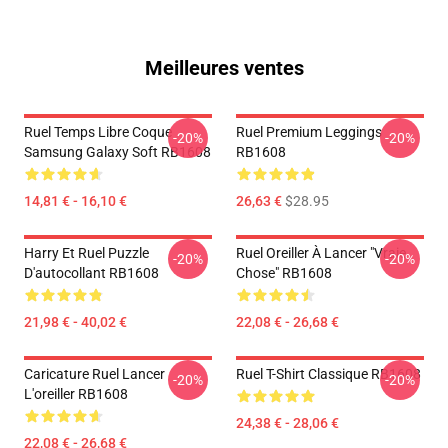
Meilleures ventes
Ruel Temps Libre Coque
Ruel Premium Leggings
-20%
-20%
Samsung Galaxy Soft RB1608
RB1608
14,81 € - 16,10 €
26,63 €
$28.95
Harry Et Ruel Puzzle
Ruel Oreiller À Lancer "vraie
-20%
-20%
D'autocollant RB1608
Chose" RB1608
21,98 € - 40,02 €
22,08 € - 26,68 €
Caricature Ruel Lancer
Ruel T-Shirt Classique RB1608
-20%
-20%
L'oreiller RB1608
24,38 € - 28,06 €
22,08 € - 26,68 €