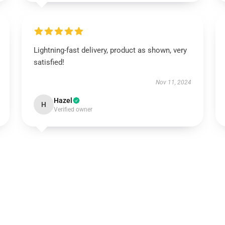
Lightning-fast delivery, product as shown, very
satisfied!
Nov 11, 2024
Hazel
H
Verified owner