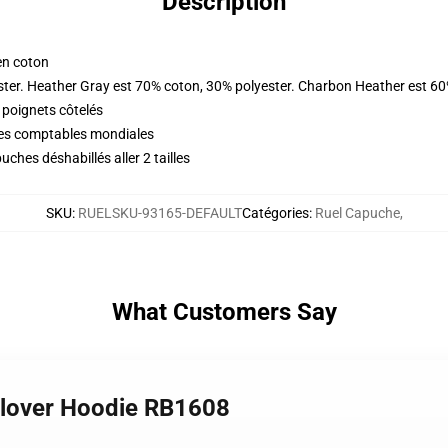
Description
en coton
ster. Heather Gray est 70% coton, 30% polyester. Charbon Heather est 60
 poignets côtelés
ques comptables mondiales
ches déshabillés aller 2 tailles
SKU
:
RUELSKU-93165-DEFAULT
Catégories
:
Ruel Capuche
,
What Customers Say
ullover Hoodie RB1608