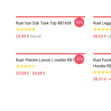
-20%
Ruel Van Dijk Tank Top RB1608
Ruel Leg
22,49 €
26,63 €
$24.45
$2
-20%
Ruel- Peintre Lancer L'oreiller RB1608
Ruel Paink
Hoodie R
22,08 € - 26,68 €
39,51 € - 