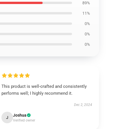
89%
11%
0%
0%
0%
This product is well-crafted and consistently
performs well; I highly recommend it.
Dec 2, 2024
Joshua
J
Verified owner