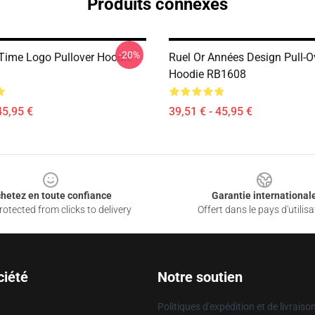
Produits connexes
-20%
 Time Logo Pullover Hoodie
Ruel Or Années Design Pull-O
Hoodie RB1608
45,95 €
39,51 € - 45,95 €
hetez en toute confiance
Garantie international
otected from clicks to delivery
Offert dans le pays d'utilisa
ciété
Notre soutien
Politiques d'expédition et de livraiso