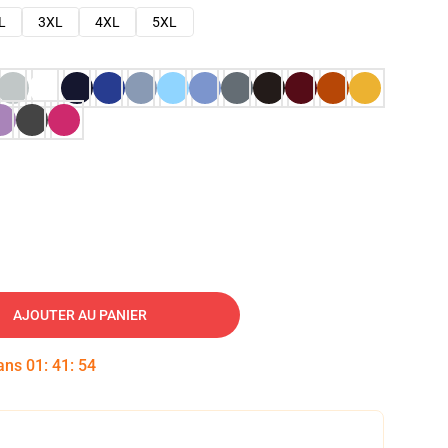
L
3XL
4XL
5XL
AJOUTER AU PANIER
dans
01
:
41
:
53