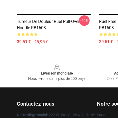
-20%
Tumeur De Douleur Ruel Pull-Over
Ruel Free
Hoodie RB1608
RB1608
39,51 € - 45,95 €
39,51 € - 
Footer
Livraison mondiale
Ac
Nous livrons dans plus de 200 pays
24/7 Pr
Contactez-nous
Notre so
Notre siège social
: 222 W 38th St, New York, NY
Sur nous