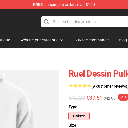
FREE
shipping on orders over $100
tique
Acheter par catégorie
Suivi de commande
Blog
Ruel Dessin Pul
(9 customer reviews
€49.39
€39.51
-20%
$42.95
Type
Unisex
Size