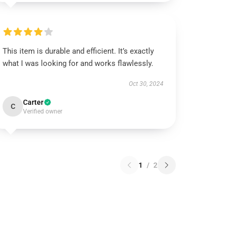
This item is durable and efficient. It’s exactly
what I was looking for and works flawlessly.
Oct 30, 2024
Carter
C
Verified owner
1
/
2