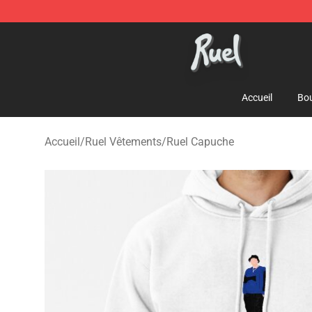
Ruel Store - Official Ruel Merchandise Shop
Accueil
Bou
Accueil
/
Ruel Vêtements
/
Ruel Capuche