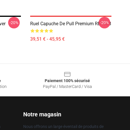
-20%
-20%
ver
Ruel Capuche De Pull Premium RB1608
39,51 € - 45,95 €
e
Paiement 100% sécurisé
tion
PayPal / MasterCard / Visa
Notre magasin
n
Nous offrons un large éventail de produits de