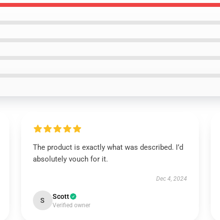
The product is exactly what was described. I’d
absolutely vouch for it.
Dec 4, 2024
Scott
S
Verified owner