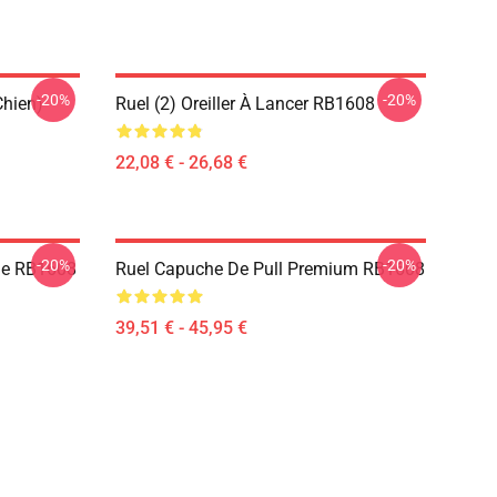
-20%
-20%
Chien)
Ruel (2) Oreiller À Lancer RB1608
22,08 € - 26,68 €
-20%
-20%
die RB1608
Ruel Capuche De Pull Premium RB1608
39,51 € - 45,95 €