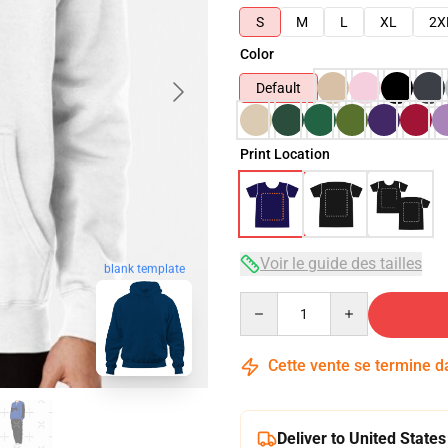
S
M
L
XL
2X
Color
Default
Print Location
Voir le guide des tailles
blank template
Quantity
Cette vente se termine 
Deliver to United States