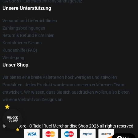
CA SB657: Lieferkettentransparenzgesetz
Unsere Unterstützung
Versand und Lieferrichtlinien
Zahlungsbedingungen
Return & Refund Richtlinien
Kontaktieren Sie uns
Kundenhilfe (FAQ)
Werdegang
Unser Shop
Wir bieten eine breite Palette von hochwertigen und stilvollen
Produkten. Jedes Produkt wurde von unserem erfahrenen Team
entwickelt. Wir wissen, dass Sie sich ausdrücken wollen, also bieten
wir eine Vielzahl von Designs an.
UNLOCK
10% OFF
© Ruel Store - Official Ruel Merchandise Shop 2026 all rights reserved