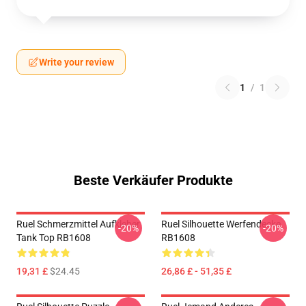
Write your review
1
/
1
Beste Verkäufer Produkte
Ruel Schmerzmittel Aufkleber
Ruel Silhouette Werfendecke
-20%
-20%
Tank Top RB1608
RB1608
19,31 £
$24.45
26,86 £ - 51,35 £