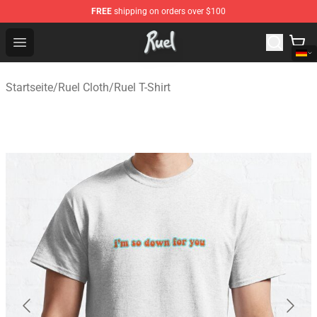
FREE
shipping on orders over $100
Ruel Store - Official Ruel Merchandise Shop
Open menu
Startseite
/
Ruel Cloth
/
Ruel T-Shirt