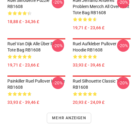
Ruel Silhouette Puzzle
Ruel Jemand Anderes
-20%
-20%
RB1608
Problem Mercch All Over Print
Tote Bag RB1608
18,88 £ - 34,36 £
19,71 £ - 23,66 £
Ruel Van Dijk Alle Über Print
Ruel Aufkleber Pullover
-20%
-20%
Tote Bag RB1608
Hoodie RB1608
19,71 £ - 23,66 £
33,93 £ - 39,46 £
Painkiller Ruel Pullover Hoodie
Ruel Silhouette Classic T-Shirt
-20%
-20%
RB1608
RB1608
33,93 £ - 39,46 £
20,93 £ - 24,09 £
MEHR ANZEIGEN