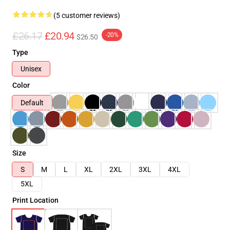
(5 customer reviews)
£26.17
£20.94
-20%
$26.50
Type
Unisex
Color
Default
Size
S
M
L
XL
2XL
3XL
4XL
5XL
Print Location