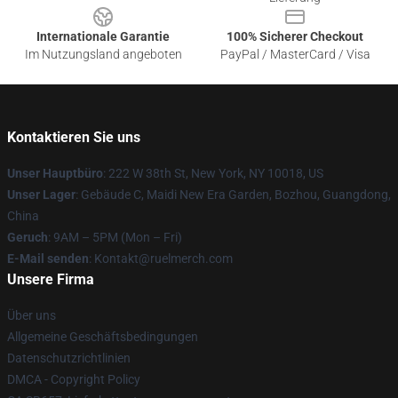
Internationale Garantie
100% Sicherer Checkout
Im Nutzungsland angeboten
PayPal / MasterCard / Visa
Kontaktieren Sie uns
Unser Hauptbüro
: 222 W 38th St, New York, NY 10018, US
Unser Lager
: Gebäude C, Maidi New Era Garden, Bozhou, Guangdong,
China
Geruch
: 9AM – 5PM (Mon – Fri)
E-Mail senden
: Kontakt@ruelmerch.com
Unsere Firma
Über uns
Allgemeine Geschäftsbedingungen
Datenschutzrichtlinien
DMCA - Copyright Policy