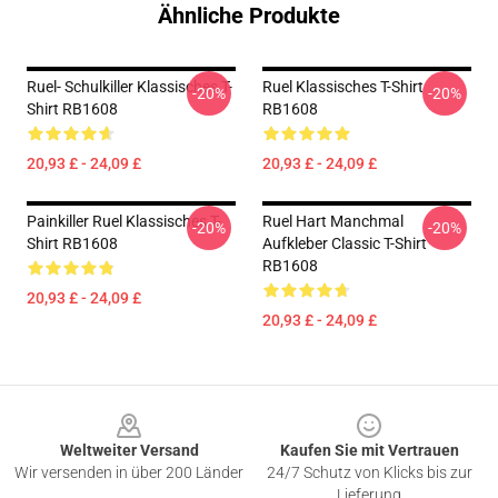
Ähnliche Produkte
Ruel- Schulkiller Klassisches T-
Ruel Klassisches T-Shirt
-20%
-20%
Shirt RB1608
RB1608
20,93 £ - 24,09 £
20,93 £ - 24,09 £
Painkiller Ruel Klassisches T-
Ruel Hart Manchmal
-20%
-20%
Shirt RB1608
Aufkleber Classic T-Shirt
RB1608
20,93 £ - 24,09 £
20,93 £ - 24,09 £
Footer
Weltweiter Versand
Kaufen Sie mit Vertrauen
Wir versenden in über 200 Länder
24/7 Schutz von Klicks bis zur
Lieferung