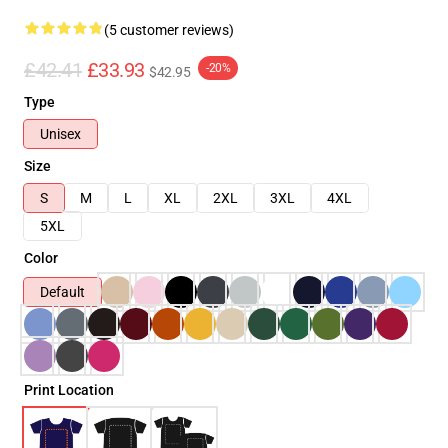
(5 customer reviews)
£42.41
£33.93
-20%
$42.95
Type
Unisex
Size
S
M
L
XL
2XL
3XL
4XL
5XL
Color
Default
Print Location