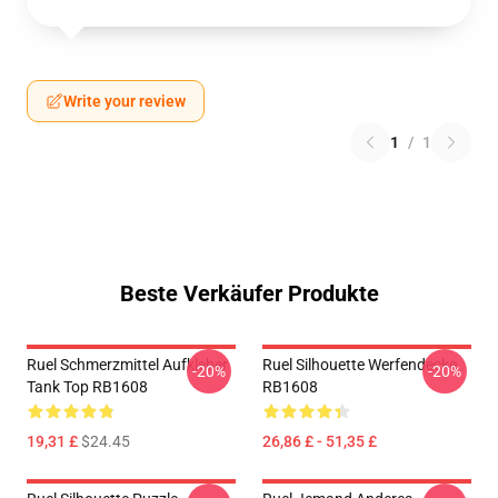
Write your review
1
/
1
Beste Verkäufer Produkte
Ruel Schmerzmittel Aufkleber
Ruel Silhouette Werfendecke
-20%
-20%
Tank Top RB1608
RB1608
19,31 £
$24.45
26,86 £ - 51,35 £