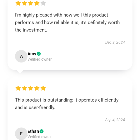
I’m highly pleased with how well this product
performs and how reliable it is; it’s definitely worth
the investment.
Dec 3, 2024
Amy
A
Verified owner
This product is outstanding; it operates efficiently
and is user-friendly.
Sep 4, 2024
Ethan
E
Verified owner