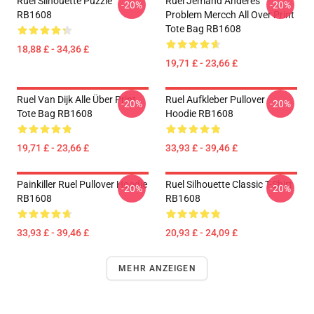
Ruel Silhouette Puzzle
Ruel Jemand Anderes
-20%
-20%
RB1608
Problem Mercch All Over Print
Tote Bag RB1608
18,88 £ - 34,36 £
19,71 £ - 23,66 £
Ruel Van Dijk Alle Über Print
Ruel Aufkleber Pullover
-20%
-20%
Tote Bag RB1608
Hoodie RB1608
19,71 £ - 23,66 £
33,93 £ - 39,46 £
Painkiller Ruel Pullover Hoodie
Ruel Silhouette Classic T-Shirt
-20%
-20%
RB1608
RB1608
33,93 £ - 39,46 £
20,93 £ - 24,09 £
MEHR ANZEIGEN