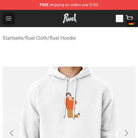
FREE
shipping on orders over $100
Ruel Store - Official Ruel Merchandise Shop
Open menu
Startseite
/
Ruel Cloth
/
Ruel Hoodie