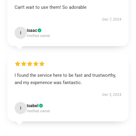
Can’t wait to use them! So adorable
Dec 7, 2024
Isaac
I
Verified owner
I found the service here to be fast and trustworthy,
and my experience was fantastic.
Dec 5, 2024
Isabel
I
Verified owner