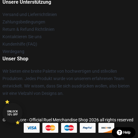
Unsere Unterstützung
Versand und Lieferrichtlinien
Zahlungsbedingungen
Return & Refund Richtlinien
Kontaktieren Sie uns
Kundenhilfe (FAQ)
Werdegang
Unser Shop
Wir bieten eine breite Palette von hochwertigen und stilvollen
Produkten. Jedes Produkt wurde von unserem erfahrenen Team
entwickelt. Wir wissen, dass Sie sich ausdrücken wollen, also bieten
wir eine Vielzahl von Designs an.
UNLOCK
10% OFF
© Ruel Store - Official Ruel Merchandise Shop 2026 all rights reserved
Help