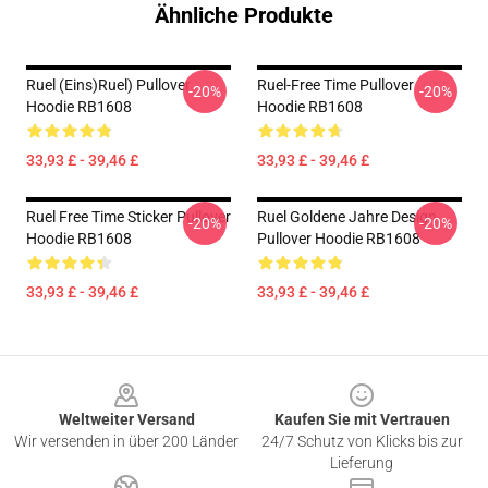
Ähnliche Produkte
Ruel (eins)ruel) Pullover
Ruel-Free Time Pullover
-20%
-20%
Hoodie RB1608
Hoodie RB1608
33,93 £ - 39,46 £
33,93 £ - 39,46 £
Ruel Free Time Sticker Pullover
Ruel Goldene Jahre Design
-20%
-20%
Hoodie RB1608
Pullover Hoodie RB1608
33,93 £ - 39,46 £
33,93 £ - 39,46 £
Footer
Weltweiter Versand
Kaufen Sie mit Vertrauen
Wir versenden in über 200 Länder
24/7 Schutz von Klicks bis zur
Lieferung