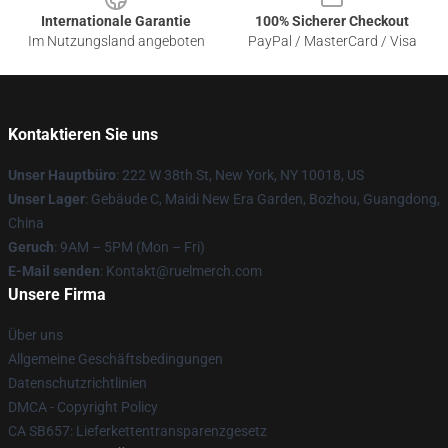
Internationale Garantie
100% Sicherer Checkout
Im Nutzungsland angeboten
PayPal / MasterCard / Visa
Kontaktieren Sie uns
Unser Hauptbüro
: 222 W 38th St, New York, NY 10018, US
Unser Lager
: Gebäude C, Maidi New Era Garden, Bozhou, Guangdong,
China
Geruch
: 9AM – 5PM (Mon – Fri)
E-Mail senden
: Kontakt@ruelmerch.com
Unsere Firma
Über uns
Allgemeine Geschäftsbedingungen
Datenschutzrichtlinien
DMCA - Copyright Policy
CA SB657: Lieferkettentransparenzgesetz