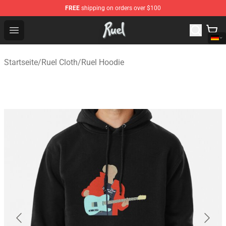
FREE
shipping on orders over $100
Ruel Store - Official Ruel Merchandise Shop
Open menu
Startseite
/
Ruel Cloth
/
Ruel Hoodie