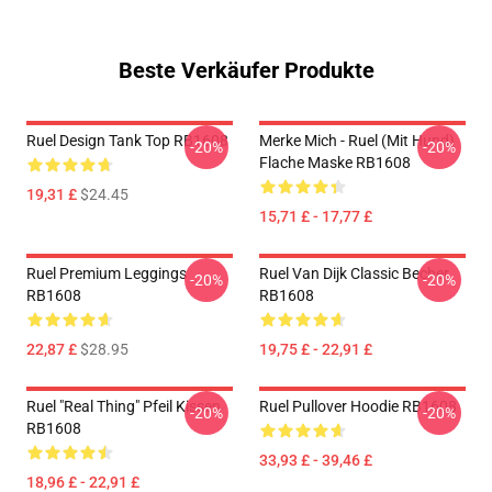
Beste Verkäufer Produkte
Ruel Design Tank Top RB1608
Merke Mich - Ruel (mit Hund)
-20%
-20%
Flache Maske RB1608
19,31 £
$24.45
15,71 £ - 17,77 £
Ruel Premium Leggings
Ruel Van Dijk Classic Becher
-20%
-20%
RB1608
RB1608
22,87 £
$28.95
19,75 £ - 22,91 £
Ruel "Real Thing" Pfeil Kissen
Ruel Pullover Hoodie RB1608
-20%
-20%
RB1608
33,93 £ - 39,46 £
18,96 £ - 22,91 £