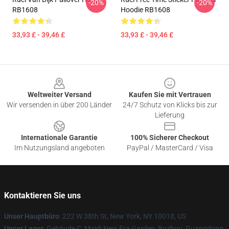
-20%
-20%
RB1608
Hoodie RB1608
33,93 £ - 39,46 £
33,93 £ - 39,46 £
Footer
Weltweiter Versand
Kaufen Sie mit Vertrauen
Wir versenden in über 200 Länder
24/7 Schutz von Klicks bis zur
Lieferung
Internationale Garantie
100% Sicherer Checkout
Im Nutzungsland angeboten
PayPal / MasterCard / Visa
Kontaktieren Sie uns
Unser Hauptbüro
: 222 W 38th St, New York, NY 10018, US
Unser Lager
: Gebäude C, Maidi New Era Garden, Bozhou, Guangdong,