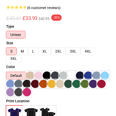
(6 customer reviews)
£42.41
£33.93
-20%
$42.95
Type
Unisex
Size
S
M
L
XL
2XL
3XL
4XL
5XL
Color
Default
Print Location