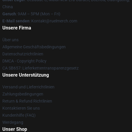
China
Geruch
: 9AM – 5PM (Mon – Fri)
E-Mail senden
: Kontakt@ruelmerch.com
Unsere Firma
Über uns
Allgemeine Geschäftsbedingungen
Datenschutzrichtlinien
DMCA - Copyright Policy
CA SB657: Lieferkettentransparenzgesetz
Unsere Unterstützung
Versand und Lieferrichtlinien
Zahlungsbedingungen
Return & Refund Richtlinien
Kontaktieren Sie uns
Kundenhilfe (FAQ)
Werdegang
Unser Shop