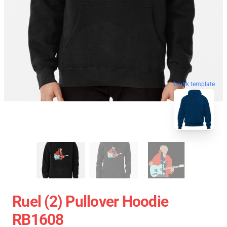
blank template
Ruel (2) Pullover Hoodie
RB1608