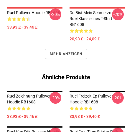
Ruel Pullover Hoodie RB1608
Du Bist Mein Schmerzmittel
-20%
-20%
Ruel Klassisches T-Shirt
RB1608
33,93 £ - 39,46 £
20,93 £ - 24,09 £
MEHR ANZEIGEN
Ähnliche Produkte
Ruel Zeichnung Pullover
Ruel Freizeit Ep Pullover
-20%
-20%
Hoodie RB1608
Hoodie RB1608
33,93 £ - 39,46 £
33,93 £ - 39,46 £
Ruel Van Dijk Pullover Hoodie
Ruel Free Time Sticker Pullover