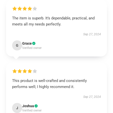
The item is superb. It’s dependable, practical, and
meets all my needs perfectly.
Sep 27, 2024
Grace
G
Verified owner
This product is well-crafted and consistently
performs well; I highly recommend it.
Sep 27, 2024
Joshua
J
Verified owner