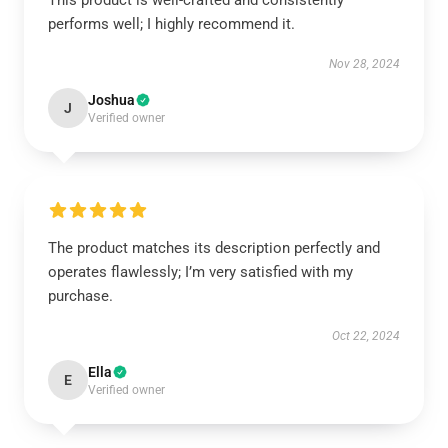
This product is well-crafted and consistently
performs well; I highly recommend it.
Nov 28, 2024
Joshua
J
Verified owner
The product matches its description perfectly and
operates flawlessly; I’m very satisfied with my
purchase.
Oct 22, 2024
Ella
E
Verified owner